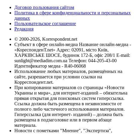
Договор пользования сайтом
Политика в сфере конфиденциальности и персональных
данных
Пользовательское соглашение
Редакция
© 2000-2026, Korrespondent.net
Субъект в сфере онлайн-медиа Название онлайн-медиа -
«КореспонденТ.net» Адрес: 02091, місто Київ,
ХАРКІВСЬКЕ ШОСЕ, будинок 172-Б, офіс 208/1 E-mail:
sunlight@mediadim.com.ua
Телефон: 044-205-43-00
Идентификатор медиа - R40-06068
Использование любых материалов, размещённых на
сайте, разрешается при условии ссылки на
Корреспондент.net.
При копировании материалов со страницы «Новости
Украины и мира», для интернет-изданий – обязательна
прямая открытая для поисковых систем гиперссылка.
Ссылка должна быть размещена в независимости от
полного либо частичного использования материалов.
Гиперссылка (для интернет- изданий) – должна быть
размещена в подзаголовке или в первом абзаце
материала.
Новости с пометками "Мнение", "Экспертиза",