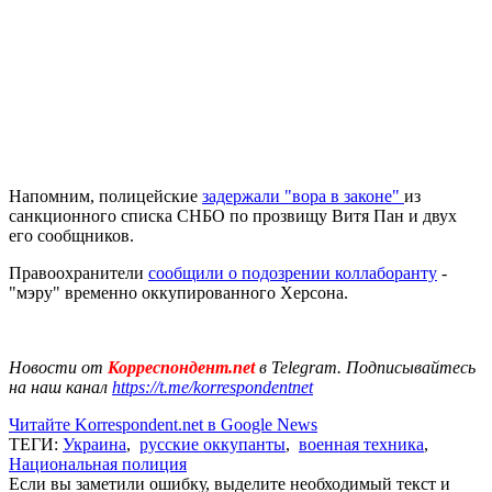
Напомним, полицейские
задержали "вора в законе"
из
санкционного списка СНБО по прозвищу Витя Пан и двух
его сообщников.
Правоохранители
сообщили о подозрении коллаборанту
-
"мэру" временно оккупированного Херсона.
Новости от
Корреспондент.net
в Telegram. Подписывайтесь
на наш канал
https://t.me/korrespondentnet
Читайте Korrespondent.net в Google News
ТЕГИ:
Украина
,
русские оккупанты
,
военная техника
,
Национальная полиция
Если вы заметили ошибку, выделите необходимый текст и