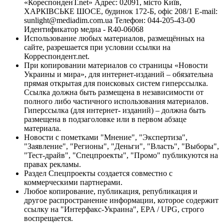
«КореспонденТ.net» Адрес: 02091, місто Київ,
ХАРКІВСЬКЕ ШОСЕ, будинок 172-Б, офіс 208/1 E-mail:
sunlight@mediadim.com.ua
Телефон: 044-205-43-00
Идентификатор медиа - R40-06068
Использование любых материалов, размещённых на
сайте, разрешается при условии ссылки на
Корреспондент.net.
При копировании материалов со страницы «Новости
Украины и мира», для интернет-изданий – обязательна
прямая открытая для поисковых систем гиперссылка.
Ссылка должна быть размещена в независимости от
полного либо частичного использования материалов.
Гиперссылка (для интернет- изданий) – должна быть
размещена в подзаголовке или в первом абзаце
материала.
Новости с пометками "Мнение", "Экспертиза",
"Заявление", "Регионы", "Деньги", "Власть", "Выборы",
"Тест-драйв", "Спецпроекты", "Промо" публикуются на
правах рекламы.
Раздел Спецпроекты создается совместно с
коммерческими партнерами.
Любое копирование, публикация, републикация и
другое распространение информации, которое содержит
ссылку на "Интерфакс-Украина", EPA / UPG, строго
воспрещается.