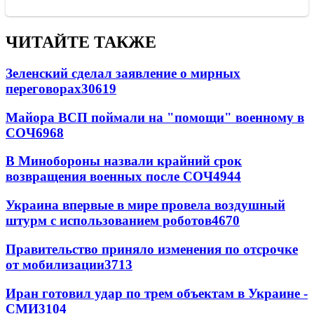
ЧИТАЙТЕ ТАКЖЕ
Зеленский сделал заявление о мирных
переговорах
30619
Майора ВСП поймали на "помощи" военному в
СОЧ
6968
В Минобороны назвали крайний срок
возвращения военных после СОЧ
4944
Украина впервые в мире провела воздушный
штурм с использованием роботов
4670
Правительство приняло изменения по отсрочке
от мобилизации
3713
Иран готовил удар по трем объектам в Украине -
СМИ
3104