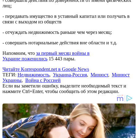
- совершать действия по доверенности от имени физических
лиц;
- передавать имущество в уставный капитал или получать в
связи с выходом из обществ
- отчуждать недвижимость раньше чем через месяц;
- совершать нотариальные действия вне области и т.д.
Напомним, что
за первый месяц войны в
Украине поженились
15 443 пары.
Читайте Korrespondent.net в Google News
ТЕГИ:
Недвижимость
,
Украина-Россия
,
Минюст
,
Минюст
Украины
,
Война с Россией
Если вы заметили ошибку, выделите необходимый текст и
нажмите Ctrl+Enter, чтобы сообщить об этом редакции.