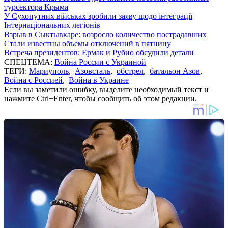
турсектора Крыма
У Сухопутних військах зробили заяву щодо інтеграції
Інтернаціональних легіонів
Взрыв в Сыктывкаре: возросло количество пострадавших
Стали известны объемы отключений в пятницу
Встреча президентов: Ермак и Рубио обсудили детали
СПЕЦТЕМА:
Война России с Украиной
ТЕГИ:
Мариуполь
,
Азовсталь
,
обстрел
,
батальон Азов
,
Война с Россией
,
Война в Украине
Если вы заметили ошибку, выделите необходимый текст и
нажмите Ctrl+Enter, чтобы сообщить об этом редакции.