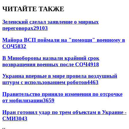
ЧИТАЙТЕ ТАКЖЕ
Зеленский сделал заявление о мирных
переговорах
29103
Майора ВСП поймали на "помощи" военному в
СОЧ
5832
В Минобороны назвали крайний срок
возвращения военных после СОЧ
4918
Украина впервые в мире провела воздушный
штурм с использованием роботов
4463
Правительство приняло изменения по отсрочке
от мобилизации
3659
Иран готовил удар по трем объектам в Украине -
СМИ
3043