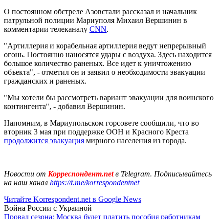
О постоянном обстреле Азовстали рассказал и начальник
патрульной полиции Мариуполя Михаил Вершинин в
комментарии телеканалу
CNN
.
"Артиллерия и корабельная артиллерия ведут непрерывный
огонь. Постоянно наносятся удары с воздуха. Здесь находится
большое количество раненых. Все идет к уничтожению
объекта", - отметил он и заявил о необходимости эвакуации
гражданских и раненых.
"Мы хотели бы рассмотреть вариант эвакуации для воинского
контингента", - добавил Вершинин.
Напомним, в Мариупольском горсовете сообщили, что во
вторник 3 мая при поддержке ООН и Красного Креста
продолжится эвакуация
мирного населения из города.
Новости от
Корреспондент.net
в Telegram. Подписывайтесь
на наш канал
https://t.me/korrespondentnet
Читайте Korrespondent.net в Google News
Война России с Украиной
Провал сезона: Москва будет платить пособия работникам