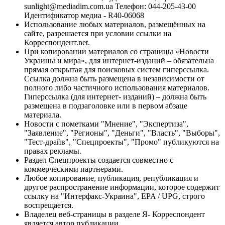
sunlight@mediadim.com.ua
Телефон: 044-205-43-00
Идентификатор медиа - R40-06068
Использование любых материалов, размещённых на
сайте, разрешается при условии ссылки на
Корреспондент.net.
При копировании материалов со страницы «Новости
Украины и мира», для интернет-изданий – обязательна
прямая открытая для поисковых систем гиперссылка.
Ссылка должна быть размещена в независимости от
полного либо частичного использования материалов.
Гиперссылка (для интернет- изданий) – должна быть
размещена в подзаголовке или в первом абзаце
материала.
Новости с пометками "Мнение", "Экспертиза",
"Заявление", "Регионы", "Деньги", "Власть", "Выборы",
"Тест-драйв", "Спецпроекты", "Промо" публикуются на
правах рекламы.
Раздел Спецпроекты создается совместно с
коммерческими партнерами.
Любое копирование, публикация, републикация и
другое распространение информации, которое содержит
ссылку на "Интерфакс-Украина", EPA / UPG, строго
воспрещается.
Владелец веб-страницы в разделе Я- Корреспондент
является автор публикации.