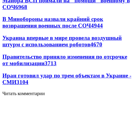
Майора ВСП поймали на "помощи" военному в
СОЧ
6968
В Минобороны назвали крайний срок
возвращения военных после СОЧ
4944
Украина впервые в мире провела воздушный
штурм с использованием роботов
4670
Правительство приняло изменения по отсрочке
от мобилизации
3713
Иран готовил удар по трем объектам в Украине -
СМИ
3104
Читать комментарии