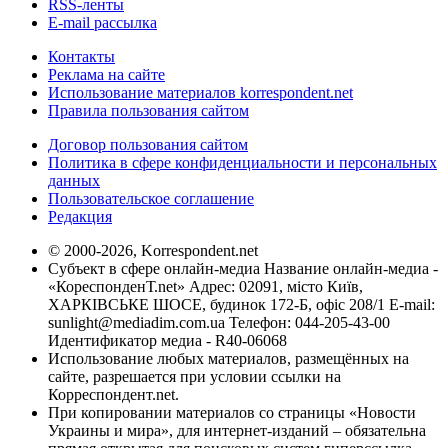
RSS-ленты
E-mail рассылка
Контакты
Реклама на сайте
Использование материалов korrespondent.net
Правила пользования сайтом
Договор пользования сайтом
Политика в сфере конфиденциальности и персональных
данных
Пользовательское соглашение
Редакция
© 2000-2026, Korrespondent.net
Субъект в сфере онлайн-медиа Название онлайн-медиа -
«КореспонденТ.net» Адрес: 02091, місто Київ,
ХАРКІВСЬКЕ ШОСЕ, будинок 172-Б, офіс 208/1 E-mail:
sunlight@mediadim.com.ua
Телефон: 044-205-43-00
Идентификатор медиа - R40-06068
Использование любых материалов, размещённых на
сайте, разрешается при условии ссылки на
Корреспондент.net.
При копировании материалов со страницы «Новости
Украины и мира», для интернет-изданий – обязательна