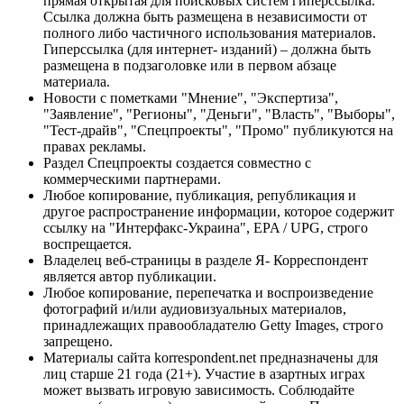
прямая открытая для поисковых систем гиперссылка.
Ссылка должна быть размещена в независимости от
полного либо частичного использования материалов.
Гиперссылка (для интернет- изданий) – должна быть
размещена в подзаголовке или в первом абзаце
материала.
Новости с пометками "Мнение", "Экспертиза",
"Заявление", "Регионы", "Деньги", "Власть", "Выборы",
"Тест-драйв", "Спецпроекты", "Промо" публикуются на
правах рекламы.
Раздел Спецпроекты создается совместно с
коммерческими партнерами.
Любое копирование, публикация, републикация и
другое распространение информации, которое содержит
ссылку на "Интерфакс-Украина", EPA / UPG, строго
воспрещается.
Владелец веб-страницы в разделе Я- Корреспондент
является автор публикации.
Любое копирование, перепечатка и воспроизведение
фотографий и/или аудиовизуальных материалов,
принадлежащих правообладателю Getty Images, строго
запрещено.
Материалы сайта korrespondent.net предназначены для
лиц старше 21 года (21+). Участие в азартных играх
может вызвать игровую зависимость. Соблюдайте