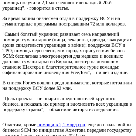
помощь получили 2,1 млн человек или каждый 20-й
украинец", - говорится в статье.
За время войны бизнесмен отдал в поддержку ВСУ и на
гуманитарные программы пострадавшим 72 млн долларов.
"Самый богатый украинец развивает семь направлений
помощи: гуманитарное (пища, лекарства, одежда, эвакуация и
архив свидетельств украинцев о войне); поддержка ВСУ и
ТРО; помощь переселенцам в городах присутствия бизнеса
SCM; бесплатная электроэнергия для медиков и военных;
доставка гуманитарки из Европы; шелтер на домашнем
стадионе Шахтера и благотворительное турне команды;
софинансирование иновещания FreeДом", – пишет издание.
В список Forbes вошли предприниматели, которые потратили
на поддержку ВСУ более $2 млн.
"Цель проекта – не пиарить представителей крупного
бизнеса, а показать их пример и вдохновить всех украинцев в
поддержку страны", – объяснили авторы исследования.
Отметим, кроме
помощи в 2,1 млрд грн
, еще до начала войны
бизнесы SCM по инициативе Ахметова передали государству
авансом 1 млрд грн налогов за 2022 год.