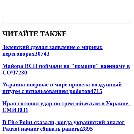
ЧИТАЙТЕ ТАКЖЕ
Зеленский сделал заявление о мирных
переговорах
30743
Майора ВСП поймали на "помощи" военному в
СОЧ
7230
Украина впервые в мире провела воздушный
штурм с использованием роботов
4715
Иран готовил удар по трем объектам в Украине -
СМИ
3031
В Fire Point сказали, когда украинский аналог
Patriot начнет сбивать ракеты
2895