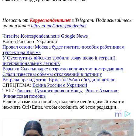
Новости от
Корреспондент.net
в Telegram. Подписывайтесь
на наш канал
https://t.me/korrespondentnet
Читайте Korrespondent.net в Google News
Война России с Украиной
Провал сезона: Москва будет платить пособия работникам
турсектора Крыма
У Сухопутних військах зробили заяву щодо інтеграції
Інтернаціональних легіонів
Взрыв в Сыктывкаре: возросло количество пострадавших
Стали известны объемы отключений в пятницу
Встреча президентов: Ермак и Рубио обсудили детали
СПЕЦТЕМА:
Война России с Украиной
ТЕГИ:
бизнес
,
Гуманитарная помощь
,
Ринат Ахметов
,
Финансовая помощь
Если вы заметили ошибку, выделите необходимый текст и
нажмите Ctrl+Enter, чтобы сообщить об этом редакции.