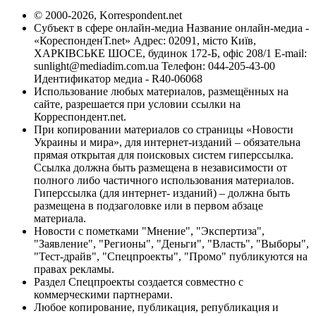
© 2000-2026, Korrespondent.net
Субъект в сфере онлайн-медиа Название онлайн-медиа -
«КореспонденТ.net» Адрес: 02091, місто Київ,
ХАРКІВСЬКЕ ШОСЕ, будинок 172-Б, офіс 208/1 E-mail:
sunlight@mediadim.com.ua
Телефон: 044-205-43-00
Идентификатор медиа - R40-06068
Использование любых материалов, размещённых на
сайте, разрешается при условии ссылки на
Корреспондент.net.
При копировании материалов со страницы «Новости
Украины и мира», для интернет-изданий – обязательна
прямая открытая для поисковых систем гиперссылка.
Ссылка должна быть размещена в независимости от
полного либо частичного использования материалов.
Гиперссылка (для интернет- изданий) – должна быть
размещена в подзаголовке или в первом абзаце
материала.
Новости с пометками "Мнение", "Экспертиза",
"Заявление", "Регионы", "Деньги", "Власть", "Выборы",
"Тест-драйв", "Спецпроекты", "Промо" публикуются на
правах рекламы.
Раздел Спецпроекты создается совместно с
коммерческими партнерами.
Любое копирование, публикация, републикация и