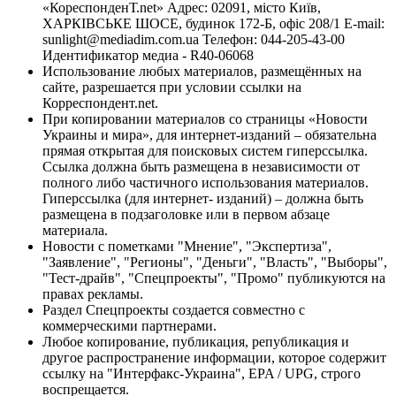
«КореспонденТ.net» Адрес: 02091, місто Київ,
ХАРКІВСЬКЕ ШОСЕ, будинок 172-Б, офіс 208/1 E-mail:
sunlight@mediadim.com.ua
Телефон: 044-205-43-00
Идентификатор медиа - R40-06068
Использование любых материалов, размещённых на
сайте, разрешается при условии ссылки на
Корреспондент.net.
При копировании материалов со страницы «Новости
Украины и мира», для интернет-изданий – обязательна
прямая открытая для поисковых систем гиперссылка.
Ссылка должна быть размещена в независимости от
полного либо частичного использования материалов.
Гиперссылка (для интернет- изданий) – должна быть
размещена в подзаголовке или в первом абзаце
материала.
Новости с пометками "Мнение", "Экспертиза",
"Заявление", "Регионы", "Деньги", "Власть", "Выборы",
"Тест-драйв", "Спецпроекты", "Промо" публикуются на
правах рекламы.
Раздел Спецпроекты создается совместно с
коммерческими партнерами.
Любое копирование, публикация, републикация и
другое распространение информации, которое содержит
ссылку на "Интерфакс-Украина", EPA / UPG, строго
воспрещается.