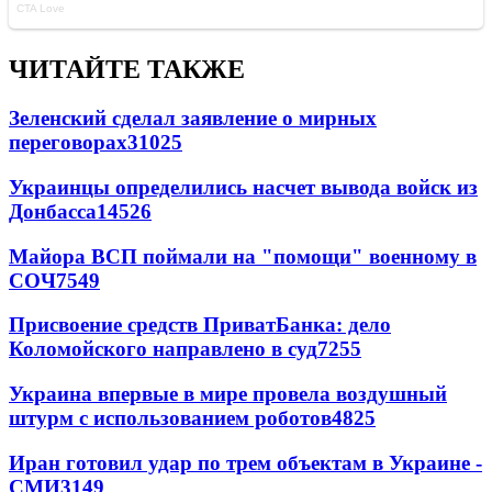
ЧИТАЙТЕ ТАКЖЕ
Зеленский сделал заявление о мирных
переговорах
31025
Украинцы определились насчет вывода войск из
Донбасса
14526
Майора ВСП поймали на "помощи" военному в
СОЧ
7549
Присвоение средств ПриватБанка: дело
Коломойского направлено в суд
7255
Украина впервые в мире провела воздушный
штурм с использованием роботов
4825
Иран готовил удар по трем объектам в Украине -
СМИ
3149