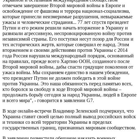
отмечаем завершение Второй мировой войны в Европе и
освобождение от фашизма и террора национал-социализма,
которые принесли неизмеримые разрушения, невыражаемые
ужасы и человеческие страдания... 77 лет спустя президент
Путин и его режим решили начать вторжение в Украину и
развязали агрессивную, неспровоцированную войну против
независимой страны. Его поступки несут позор для России и
тех исторических жертв, которые совершил ее народ. Этим
вторжением и своими действиями против Украины с 2014
года Россия нарушила международный порядок, основанный
на правилах, прежде всего Хартию ООН, созданного после
Второй мировой войны, дабы спасти грядущие поколения от
ужаса войны. Мы сохраняем единство в нашем убеждении,
что президент Путин не должен победить в этой войне
против Украины. Это наша обязанность перед памятью всех,
кто боролся за свободу в ходе Второй мировой войны –
продолжать борьбу сегодня за народ Украины, людей в Европе
и всего мира", - говорится в заявлении G7.
В ходе онлайн-встречи Владимир Зеленский подчеркнул, что
Украина ставит своей целью полный вывод российских войск
и техники со всей территории Украины в пределах
государственных границ, признанных мировым сообществом.
В заявлении разместили обещание наказать военных