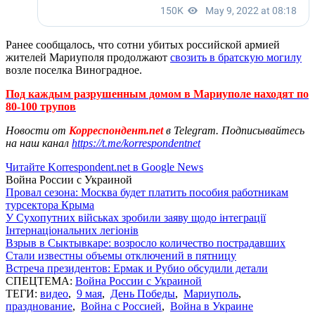
Ранее сообщалось, что сотни убитых российской армией
жителей Мариуполя продолжают
свозить в братскую могилу
возле поселка Виноградное.
Под каждым разрушенным домом в Мариуполе находят по
80-100 трупов
Новости от
Корреспондент.net
в Telegram. Подписывайтесь
на наш канал
https://t.me/korrespondentnet
Читайте Korrespondent.net в Google News
Война России с Украиной
Провал сезона: Москва будет платить пособия работникам
турсектора Крыма
У Сухопутних військах зробили заяву щодо інтеграції
Інтернаціональних легіонів
Взрыв в Сыктывкаре: возросло количество пострадавших
Стали известны объемы отключений в пятницу
Встреча президентов: Ермак и Рубио обсудили детали
СПЕЦТЕМА:
Война России с Украиной
ТЕГИ:
видео
,
9 мая
,
День Победы
,
Мариуполь
,
празднование
,
Война с Россией
,
Война в Украине