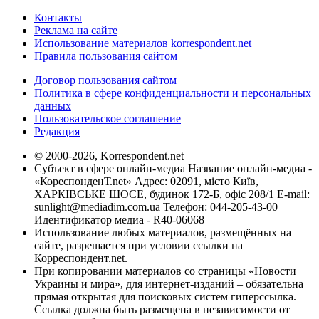
Контакты
Реклама на сайте
Использование материалов korrespondent.net
Правила пользования сайтом
Договор пользования сайтом
Политика в сфере конфиденциальности и персональных
данных
Пользовательское соглашение
Редакция
© 2000-2026, Korrespondent.net
Субъект в сфере онлайн-медиа Название онлайн-медиа -
«КореспонденТ.net» Адрес: 02091, місто Київ,
ХАРКІВСЬКЕ ШОСЕ, будинок 172-Б, офіс 208/1 E-mail:
sunlight@mediadim.com.ua
Телефон: 044-205-43-00
Идентификатор медиа - R40-06068
Использование любых материалов, размещённых на
сайте, разрешается при условии ссылки на
Корреспондент.net.
При копировании материалов со страницы «Новости
Украины и мира», для интернет-изданий – обязательна
прямая открытая для поисковых систем гиперссылка.
Ссылка должна быть размещена в независимости от