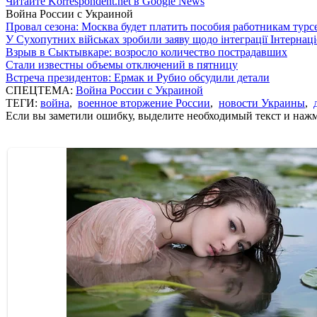
Читайте Korrespondent.net в Google News
Война России с Украиной
Провал сезона: Москва будет платить пособия работникам тур
У Сухопутних військах зробили заяву щодо інтеграції Інтернац
Взрыв в Сыктывкаре: возросло количество пострадавших
Стали известны объемы отключений в пятницу
Встреча президентов: Ермак и Рубио обсудили детали
СПЕЦТЕМА:
Война России с Украиной
ТЕГИ:
война
,
военное вторжение России
,
новости Украины
,
Если вы заметили ошибку, выделите необходимый текст и нажми