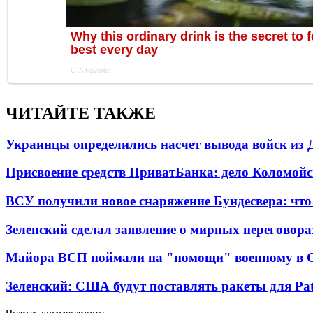
ЧИТАЙТЕ ТАКЖЕ
Украинцы определились насчет вывода войск из 
Присвоение средств ПриватБанка: дело Коломойс
ВСУ получили новое снаряжение Бундесвера: что
Зеленский сделал заявление о мирных переговора
Майора ВСП поймали на "помощи" военному в
Зеленский: США будут поставлять ракеты для Pat