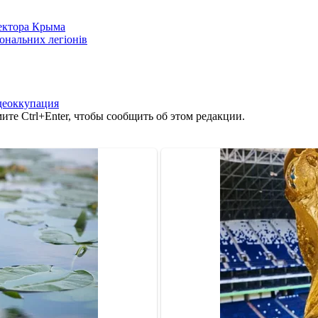
сектора Крыма
іональних легіонів
деоккупация
те Ctrl+Enter, чтобы сообщить об этом редакции.