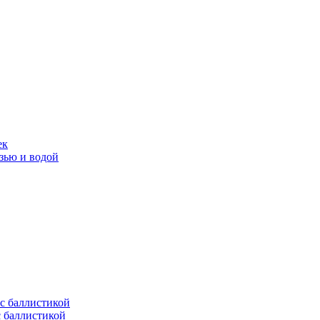
ек
язью и водой
с баллистикой