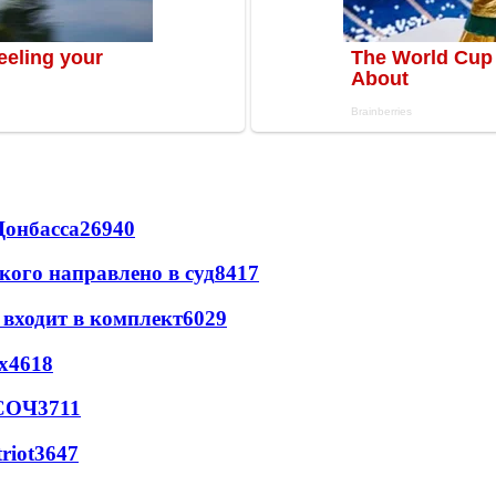
Донбасса
26940
кого направлено в суд
8417
 входит в комплект
6029
х
4618
 СОЧ
3711
riot
3647