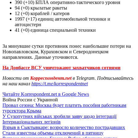
390 (+10) БПЛА оперативно-тактического уровня
94 (+0) крылатые ракеты
12 (+0) кораблей / катеров
1997 (+17) единиц автомобильной техники и
автоцистерн
41 (+0) единица специальной техники
За минувшие сутки противник понес наибольшие потери на
Новопавловском, Кураховском и Северодонецком
направлениях. Данные уточняются.
На Донбассе ВСУ уничтожают захватчиков сотнями
Новости от
Корреспондент.net
в Telegram. Подписывайтесь
на наш канал
https://t.me/korrespondentnet
Читайте Korrespondent.net в Google News
Война России с Украиной
Провал сезона: Москва будет платить пособия работникам
турсектора Крыма
У Сухопутних військах зробили заяву щодо інтеграції
Інтернаціональних легіонів
Взрыв в Сыктывкаре: возросло количество пострадавших
Стали известны объемы отключений в пятницу