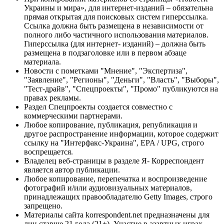
Украины и мира», для интернет-изданий – обязательна
прямая открытая для поисковых систем гиперссылка.
Ссылка должна быть размещена в независимости от
полного либо частичного использования материалов.
Гиперссылка (для интернет- изданий) – должна быть
размещена в подзаголовке или в первом абзаце
материала.
Новости с пометками "Мнение", "Экспертиза",
"Заявление", "Регионы", "Деньги", "Власть", "Выборы",
"Тест-драйв", "Спецпроекты", "Промо" публикуются на
правах рекламы.
Раздел Спецпроекты создается совместно с
коммерческими партнерами.
Любое копирование, публикация, републикация и
другое распространение информации, которое содержит
ссылку на "Интерфакс-Украина", EPA / UPG, строго
воспрещается.
Владелец веб-страницы в разделе Я- Корреспондент
является автор публикации.
Любое копирование, перепечатка и воспроизведение
фотографий и/или аудиовизуальных материалов,
принадлежащих правообладателю Getty Images, строго
запрещено.
Материалы сайта korrespondent.net предназначены для
лиц старше 21 года (21+). Участие в азартных играх