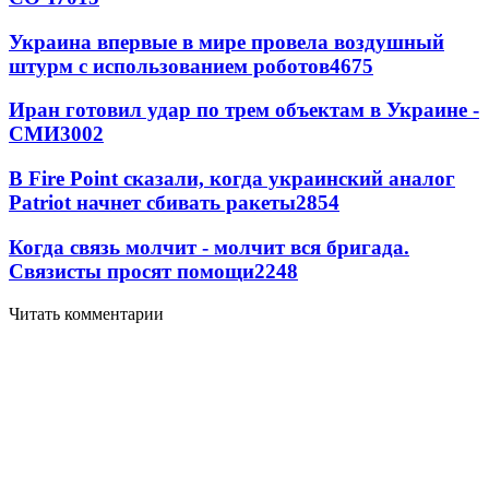
Украина впервые в мире провела воздушный
штурм с использованием роботов
4675
Иран готовил удар по трем объектам в Украине -
СМИ
3002
В Fire Point сказали, когда украинский аналог
Patriot начнет сбивать ракеты
2854
Когда связь молчит - молчит вся бригада.
Связисты просят помощи
2248
Читать комментарии