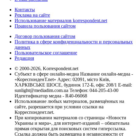
Контакты
Реклама на сайте
Использование материалов korrespondent.net
Правила пользования сайтом
Договор пользования сайтом
Политика в сфере конфиденциальности и персональных
данных
Пользовательское соглашение
Редакция
© 2000-2026, Korrespondent.net
Субъект в сфере онлайн-медиа Название онлайн-медиа -
«КореспонденТ.net» Адрес: 02091, місто Київ,
ХАРКІВСЬКЕ ШОСЕ, будинок 172-Б, офіс 208/1 E-mail:
sunlight@mediadim.com.ua
Телефон: 044-205-43-00
Идентификатор медиа - R40-06068
Использование любых материалов, размещённых на
сайте, разрешается при условии ссылки на
Корреспондент.net.
При копировании материалов со страницы «Новости
Украины и мира», для интернет-изданий – обязательна
прямая открытая для поисковых систем гиперссылка.
Ссылка должна быть размещена в независимости от