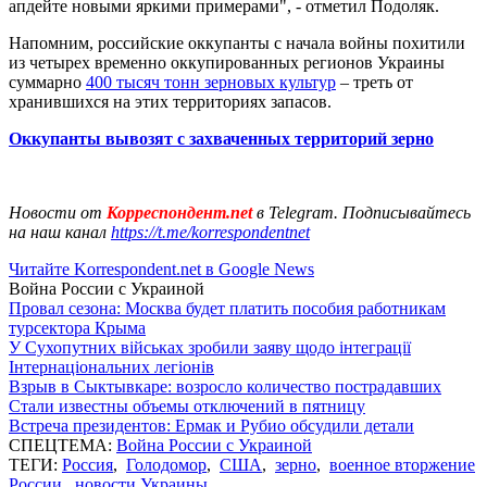
апдейте новыми яркими примерами", - отметил Подоляк.
Напомним, российские оккупанты с начала войны похитили
из четырех временно оккупированных регионов Украины
суммарно
400 тысяч тонн зерновых культур
– треть от
хранившихся на этих территориях запасов.
Оккупанты вывозят с захваченных территорий зерно
Новости от
Корреспондент.net
в Telegram. Подписывайтесь
на наш канал
https://t.me/korrespondentnet
Читайте Korrespondent.net в Google News
Война России с Украиной
Провал сезона: Москва будет платить пособия работникам
турсектора Крыма
У Сухопутних військах зробили заяву щодо інтеграції
Інтернаціональних легіонів
Взрыв в Сыктывкаре: возросло количество пострадавших
Стали известны объемы отключений в пятницу
Встреча президентов: Ермак и Рубио обсудили детали
СПЕЦТЕМА:
Война России с Украиной
ТЕГИ:
Россия
,
Голодомор
,
США
,
зерно
,
военное вторжение
России
,
новости Украины