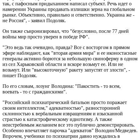
так, с пафосным придыханием написал субъект. Речь идет о
намерении Украины продавать излишки зерна на глобальном
рынке. Объективно, правильно и ответственно. Украина же -
не Россия", - заявил Подоляк.
Он также съиронизировал, что "безусловно, после 77 дней
войны мир просто уверен в победе РФ".
"Это ведь так очевидно, правда? Все с восторгом в прямом
эфире наблюдают, как "вторая армия мира" и ее иконостасные
генералы активно борются за небольшую свиноферму в одном
из сел Харьковской области и вскоре возьмут ее. Или не
возьмут. Или "высокоточную" ракету запустят от злости", -
пишет Подоляк.
По его словам, лозунг Володина: "Пакостить - то всем,
воевать - то с гражданскими".
"Российский психиатрический батальон просто поражает
своим интеллектом," адекватностью", разносторонней
склонностью к вербальным извращениям и изысканной
страстью к катастрофическому идиотизму. А также
неистребимым желанием все это публично демонстрировать.
Особенно впечатляет парочка "адекватов" Володин/Медведев.
Впрочем, учебники по психиатрии давно нуждались в