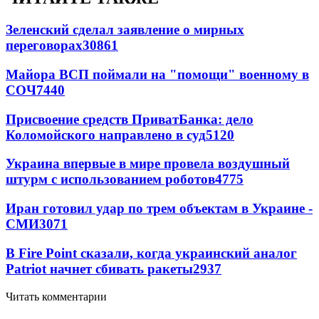
Зеленский сделал заявление о мирных
переговорах
30861
Майора ВСП поймали на "помощи" военному в
СОЧ
7440
Присвоение средств ПриватБанка: дело
Коломойского направлено в суд
5120
Украина впервые в мире провела воздушный
штурм с использованием роботов
4775
Иран готовил удар по трем объектам в Украине -
СМИ
3071
В Fire Point сказали, когда украинский аналог
Patriot начнет сбивать ракеты
2937
Читать комментарии