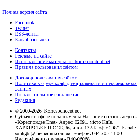
Полная версия сайта
Facebook
Twitter
RSS-ленты
E-mail рассылка
Контакты
Реклама на сайте
Использование материалов korrespondent.net
Правила пользования сайтом
Договор пользования сайтом
Политика в сфере конфиденциальности и персональных
данных
Пользовательское соглашение
Редакция
© 2000-2026, Korrespondent.net
Субъект в сфере онлайн-медиа Название онлайн-медиа -
«КореспонденТ.net» Адрес: 02091, місто Київ,
ХАРКІВСЬКЕ ШОСЕ, будинок 172-Б, офіс 208/1 E-mail:
sunlight@mediadim.com.ua
Телефон: 044-205-43-00
Идентификатор медиа - R40-06068