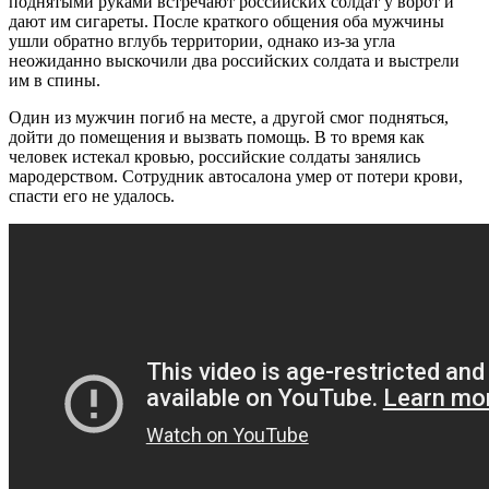
поднятыми руками встречают российских солдат у ворот и
дают им сигареты. После краткого общения оба мужчины
ушли обратно вглубь территории, однако из-за угла
неожиданно выскочили два российских солдата и выстрели
им в спины.
Один из мужчин погиб на месте, а другой смог подняться,
дойти до помещения и вызвать помощь. В то время как
человек истекал кровью, российские солдаты занялись
мародерством. Сотрудник автосалона умер от потери крови,
спасти его не удалось.