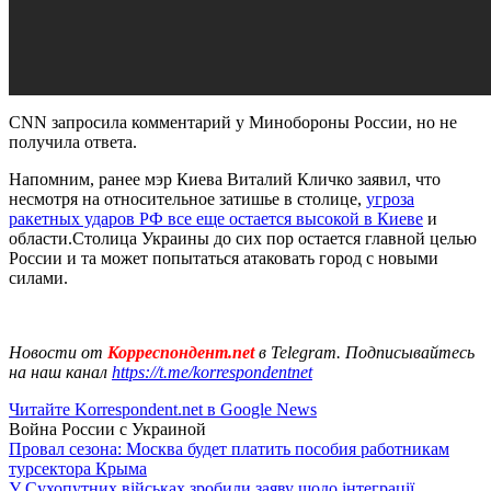
CNN запросила комментарий у Минобороны России, но не
получила ответа.
Напомним, ранее мэр Киева Виталий Кличко заявил, что
несмотря на относительное затишье в столице,
угроза
ракетных ударов РФ все еще остается высокой в Киеве
и
области.Столица Украины до сих пор остается главной целью
России и та может попытаться атаковать город с новыми
силами.
Новости от
Корреспондент.net
в Telegram. Подписывайтесь
на наш канал
https://t.me/korrespondentnet
Читайте Korrespondent.net в Google News
Война России с Украиной
Провал сезона: Москва будет платить пособия работникам
турсектора Крыма
У Сухопутних військах зробили заяву щодо інтеграції