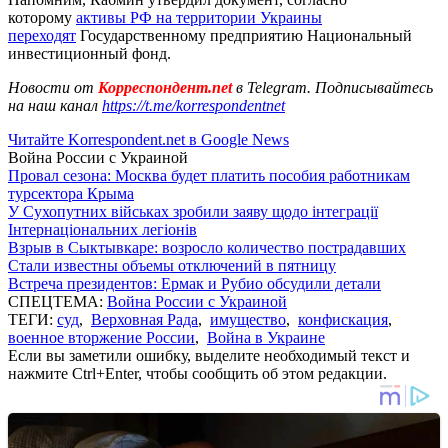
которому
активы РФ на территории Украины
переходят
Государственному предприятию Национальный
инвестиционный фонд.
Новости от
Корреспондент.net
в Telegram. Подписывайтесь
на наш канал
https://t.me/korrespondentnet
Читайте Korrespondent.net в Google News
Война России с Украиной
Провал сезона: Москва будет платить пособия работникам
турсектора Крыма
У Сухопутних військах зробили заяву щодо інтеграції
Інтернаціональних легіонів
Взрыв в Сыктывкаре: возросло количество пострадавших
Стали известны объемы отключений в пятницу
Встреча президентов: Ермак и Рубио обсудили детали
СПЕЦТЕМА:
Война России с Украиной
ТЕГИ:
суд
,
Верховная Рада
,
имущество
,
конфискация
,
военное вторжение России
,
Война в Украине
Если вы заметили ошибку, выделите необходимый текст и
нажмите Ctrl+Enter, чтобы сообщить об этом редакции.