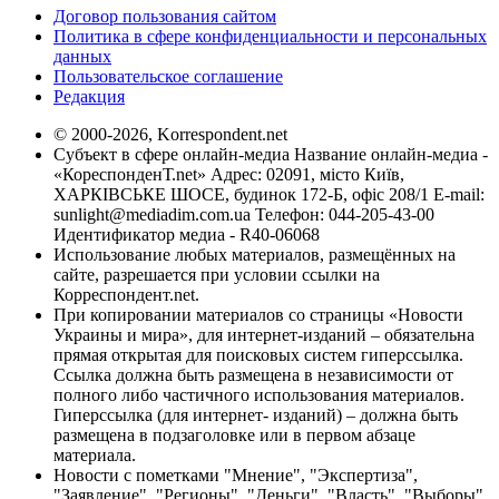
Договор пользования сайтом
Политика в сфере конфиденциальности и персональных
данных
Пользовательское соглашение
Редакция
© 2000-2026, Korrespondent.net
Субъект в сфере онлайн-медиа Название онлайн-медиа -
«КореспонденТ.net» Адрес: 02091, місто Київ,
ХАРКІВСЬКЕ ШОСЕ, будинок 172-Б, офіс 208/1 E-mail:
sunlight@mediadim.com.ua
Телефон: 044-205-43-00
Идентификатор медиа - R40-06068
Использование любых материалов, размещённых на
сайте, разрешается при условии ссылки на
Корреспондент.net.
При копировании материалов со страницы «Новости
Украины и мира», для интернет-изданий – обязательна
прямая открытая для поисковых систем гиперссылка.
Ссылка должна быть размещена в независимости от
полного либо частичного использования материалов.
Гиперссылка (для интернет- изданий) – должна быть
размещена в подзаголовке или в первом абзаце
материала.
Новости с пометками "Мнение", "Экспертиза",
"Заявление", "Регионы", "Деньги", "Власть", "Выборы",