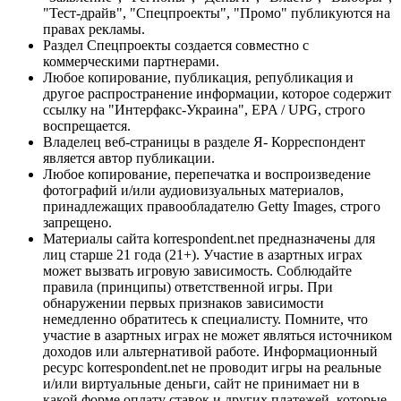
"Тест-драйв", "Спецпроекты", "Промо" публикуются на
правах рекламы.
Раздел Спецпроекты создается совместно с
коммерческими партнерами.
Любое копирование, публикация, републикация и
другое распространение информации, которое содержит
ссылку на "Интерфакс-Украина", EPA / UPG, строго
воспрещается.
Владелец веб-страницы в разделе Я- Корреспондент
является автор публикации.
Любое копирование, перепечатка и воспроизведение
фотографий и/или аудиовизуальных материалов,
принадлежащих правообладателю Getty Images, строго
запрещено.
Материалы сайта korrespondent.net предназначены для
лиц старше 21 года (21+). Участие в азартных играх
может вызвать игровую зависимость. Соблюдайте
правила (принципы) ответственной игры. При
обнаружении первых признаков зависимости
немедленно обратитесь к специалисту. Помните, что
участие в азартных играх не может являться источником
доходов или альтернативой работе. Информационный
ресурс korrespondent.net не проводит игры на реальные
и/или виртуальные деньги, сайт не принимает ни в
какой форме оплату ставок и других платежей, которые