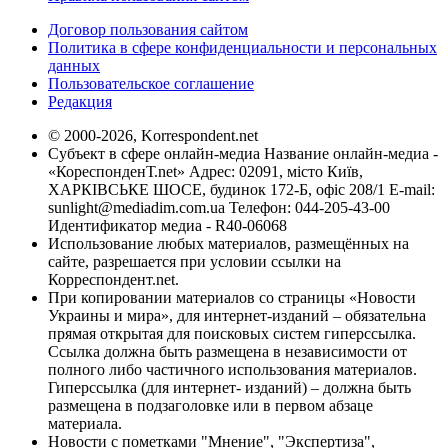
Договор пользования сайтом
Политика в сфере конфиденциальности и персональных
данных
Пользовательское соглашение
Редакция
© 2000-2026, Korrespondent.net
Субъект в сфере онлайн-медиа Название онлайн-медиа -
«КореспонденТ.net» Адрес: 02091, місто Київ,
ХАРКІВСЬКЕ ШОСЕ, будинок 172-Б, офіс 208/1 E-mail:
sunlight@mediadim.com.ua
Телефон: 044-205-43-00
Идентификатор медиа - R40-06068
Использование любых материалов, размещённых на
сайте, разрешается при условии ссылки на
Корреспондент.net.
При копировании материалов со страницы «Новости
Украины и мира», для интернет-изданий – обязательна
прямая открытая для поисковых систем гиперссылка.
Ссылка должна быть размещена в независимости от
полного либо частичного использования материалов.
Гиперссылка (для интернет- изданий) – должна быть
размещена в подзаголовке или в первом абзаце
материала.
Новости с пометками "Мнение", "Экспертиза",