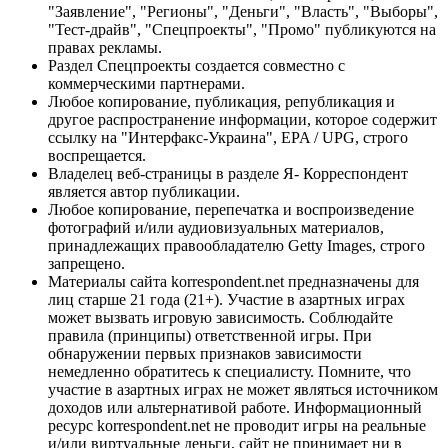
"Заявление", "Регионы", "Деньги", "Власть", "Выборы",
"Тест-драйв", "Спецпроекты", "Промо" публикуются на
правах рекламы.
Раздел Спецпроекты создается совместно с
коммерческими партнерами.
Любое копирование, публикация, републикация и
другое распространение информации, которое содержит
ссылку на "Интерфакс-Украина", EPA / UPG, строго
воспрещается.
Владелец веб-страницы в разделе Я- Корреспондент
является автор публикации.
Любое копирование, перепечатка и воспроизведение
фотографий и/или аудиовизуальных материалов,
принадлежащих правообладателю Getty Images, строго
запрещено.
Материалы сайта korrespondent.net предназначены для
лиц старше 21 года (21+). Участие в азартных играх
может вызвать игровую зависимость. Соблюдайте
правила (принципы) ответственной игры. При
обнаружении первых признаков зависимости
немедленно обратитесь к специалисту. Помните, что
участие в азартных играх не может являться источником
доходов или альтернативой работе. Информационный
ресурс korrespondent.net не проводит игры на реальные
и/или виртуальные деньги, сайт не принимает ни в