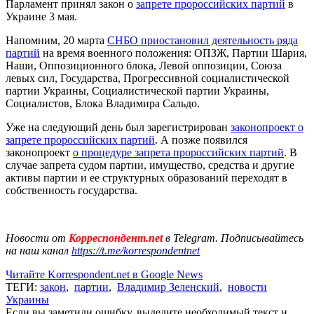
Парламент принял закон о
запрете пророссийских партий
в
Украине 3 мая.
Напомним, 20 марта
СНБО приостановил деятельность ряда
партий
на время военного положения: ОПЗЖ, Партии Шария,
Наши, Оппозиционного блока, Левой оппозиции, Союза
левых сил, Государства, Прогрессивной социалистической
партии Украины, Социалистической партии Украины,
Социалистов, Блока Владимира Сальдо.
Уже на следующий день был зарегистрирован
законопроект о
запрете пророссийских партий
. А позже появился
законопроект
о процедуре запрета пророссийских партий
. В
случае запрета судом партии, имущество, средства и другие
активы партии и ее структурных образований переходят в
собственность государства.
Новости от
Корреспондент.net
в Telegram. Подписывайтесь
на наш канал
https://t.me/korrespondentnet
Читайте Korrespondent.net в Google News
ТЕГИ:
закон
,
партии
,
Владимир Зеленский
,
новости
Украины
Если вы заметили ошибку, выделите необходимый текст и