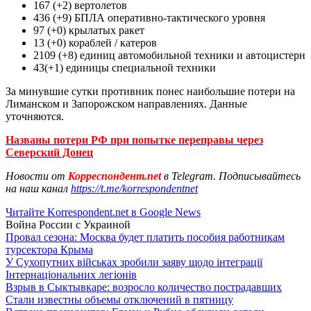
167 (+2) вертолетов
436 (+9) БПЛА оперативно-тактического уровня
97 (+0) крылатых ракет
13 (+0) кораблей / катеров
2109 (+8) единиц автомобильной техники и автоцистерн
43(+1) единицы специальной техники
За минувшие сутки противник понес наибольшие потери на
Лиманском и Запорожском направлениях. Данные
уточняются.
Названы потери РФ при попытке переправы через
Северский Донец
Новости от
Корреспондент.net
в Telegram. Подписывайтесь
на наш канал
https://t.me/korrespondentnet
Читайте Korrespondent.net в Google News
Война России с Украиной
Провал сезона: Москва будет платить пособия работникам
турсектора Крыма
У Сухопутних військах зробили заяву щодо інтеграції
Інтернаціональних легіонів
Взрыв в Сыктывкаре: возросло количество пострадавших
Стали известны объемы отключений в пятницу