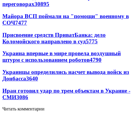
переговорах
30895
Майора ВСП поймали на "помощи" военному в
СОЧ
7477
Присвоение средств ПриватБанка: дело
Коломойского направлено в суд
5775
Украина впервые в мире провела воздушный
штурм с использованием роботов
4790
Украинцы определились насчет вывода войск из
Донбасса
3640
Иран готовил удар по трем объектам в Украине -
СМИ
3086
Читать комментарии