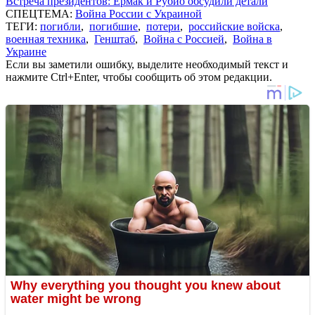
Встреча президентов: Ермак и Рубио обсудили детали
СПЕЦТЕМА:
Война России с Украиной
ТЕГИ:
погибли
,
погибшие
,
потери
,
российские войска
,
военная техника
,
Генштаб
,
Война с Россией
,
Война в
Украине
Если вы заметили ошибку, выделите необходимый текст и
нажмите Ctrl+Enter, чтобы сообщить об этом редакции.