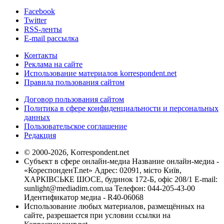
Facebook
Twitter
RSS-ленты
E-mail рассылка
Контакты
Реклама на сайте
Использование материалов korrespondent.net
Правила пользования сайтом
Договор пользования сайтом
Политика в сфере конфиденциальности и персональных
данных
Пользовательское соглашение
Редакция
© 2000-2026, Korrespondent.net
Субъект в сфере онлайн-медиа Название онлайн-медиа -
«КореспонденТ.net» Адрес: 02091, місто Київ,
ХАРКІВСЬКЕ ШОСЕ, будинок 172-Б, офіс 208/1 E-mail:
sunlight@mediadim.com.ua
Телефон: 044-205-43-00
Идентификатор медиа - R40-06068
Использование любых материалов, размещённых на
сайте, разрешается при условии ссылки на