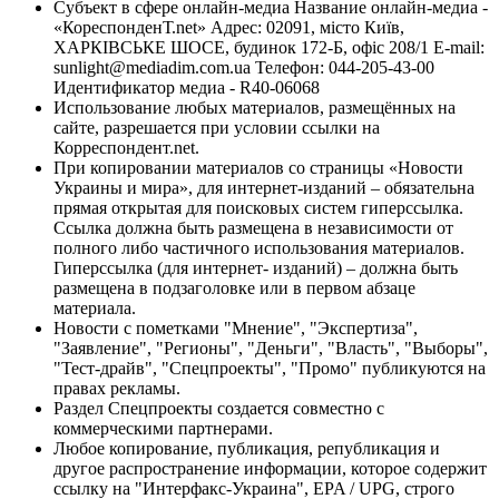
Субъект в сфере онлайн-медиа Название онлайн-медиа -
«КореспонденТ.net» Адрес: 02091, місто Київ,
ХАРКІВСЬКЕ ШОСЕ, будинок 172-Б, офіс 208/1 E-mail:
sunlight@mediadim.com.ua
Телефон: 044-205-43-00
Идентификатор медиа - R40-06068
Использование любых материалов, размещённых на
сайте, разрешается при условии ссылки на
Корреспондент.net.
При копировании материалов со страницы «Новости
Украины и мира», для интернет-изданий – обязательна
прямая открытая для поисковых систем гиперссылка.
Ссылка должна быть размещена в независимости от
полного либо частичного использования материалов.
Гиперссылка (для интернет- изданий) – должна быть
размещена в подзаголовке или в первом абзаце
материала.
Новости с пометками "Мнение", "Экспертиза",
"Заявление", "Регионы", "Деньги", "Власть", "Выборы",
"Тест-драйв", "Спецпроекты", "Промо" публикуются на
правах рекламы.
Раздел Спецпроекты создается совместно с
коммерческими партнерами.
Любое копирование, публикация, републикация и
другое распространение информации, которое содержит
ссылку на "Интерфакс-Украина", EPA / UPG, строго