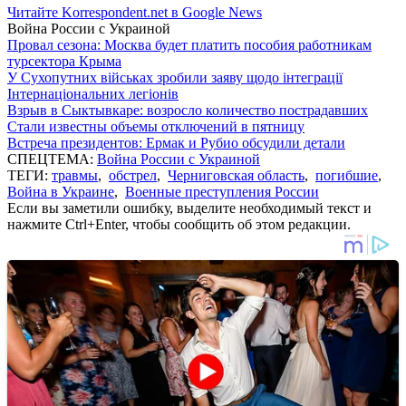
Читайте Korrespondent.net в Google News
Война России с Украиной
Провал сезона: Москва будет платить пособия работникам
турсектора Крыма
У Сухопутних військах зробили заяву щодо інтеграції
Інтернаціональних легіонів
Взрыв в Сыктывкаре: возросло количество пострадавших
Стали известны объемы отключений в пятницу
Встреча президентов: Ермак и Рубио обсудили детали
СПЕЦТЕМА:
Война России с Украиной
ТЕГИ:
травмы
,
обстрел
,
Черниговская область
,
погибшие
,
Война в Украине
,
Военные преступления России
Если вы заметили ошибку, выделите необходимый текст и
нажмите Ctrl+Enter, чтобы сообщить об этом редакции.