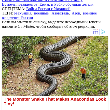
Встреча президентов: Ермак и Рубио обсудили детали
СПЕЦТЕМА:
Война России с Украиной
ТЕГИ:
эвакуация
,
военные
,
Азовсталь
,
Азов
,
военное
вторжение России
Если вы заметили ошибку, выделите необходимый текст и
нажмите Ctrl+Enter, чтобы сообщить об этом редакции.