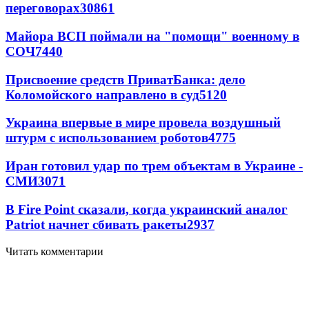
переговорах
30861
Майора ВСП поймали на "помощи" военному в
СОЧ
7440
Присвоение средств ПриватБанка: дело
Коломойского направлено в суд
5120
Украина впервые в мире провела воздушный
штурм с использованием роботов
4775
Иран готовил удар по трем объектам в Украине -
СМИ
3071
В Fire Point сказали, когда украинский аналог
Patriot начнет сбивать ракеты
2937
Читать комментарии