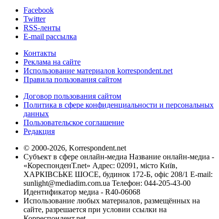
Facebook
Twitter
RSS-ленты
E-mail рассылка
Контакты
Реклама на сайте
Использование материалов korrespondent.net
Правила пользования сайтом
Договор пользования сайтом
Политика в сфере конфиденциальности и персональных
данных
Пользовательское соглашение
Редакция
© 2000-2026, Korrespondent.net
Субъект в сфере онлайн-медиа Название онлайн-медиа -
«КореспонденТ.net» Адрес: 02091, місто Київ,
ХАРКІВСЬКЕ ШОСЕ, будинок 172-Б, офіс 208/1 E-mail:
sunlight@mediadim.com.ua
Телефон: 044-205-43-00
Идентификатор медиа - R40-06068
Использование любых материалов, размещённых на
сайте, разрешается при условии ссылки на
Корреспондент.net.