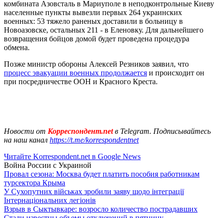
комбината Азовсталь в Мариуполе в неподконтрольные Киеву
населенные пункты вывезли первых 264 украинских
военных: 53 тяжело раненых доставили в больницу в
Новоазовске, остальных 211 - в Еленовку. Для дальнейшего
возвращения бойцов домой будет проведена процедура
обмена.
Позже министр обороны Алексей Резников заявил, что
процесс эвакуации военных продолжается
и происходит он
при посредничестве ООН и Красного Креста.
Новости от
Корреспондент.net
в Telegram. Подписывайтесь
на наш канал
https://t.me/korrespondentnet
Читайте Korrespondent.net в Google News
Война России с Украиной
Провал сезона: Москва будет платить пособия работникам
турсектора Крыма
У Сухопутних військах зробили заяву щодо інтеграції
Інтернаціональних легіонів
Взрыв в Сыктывкаре: возросло количество пострадавших
Стали известны объемы отключений в пятницу