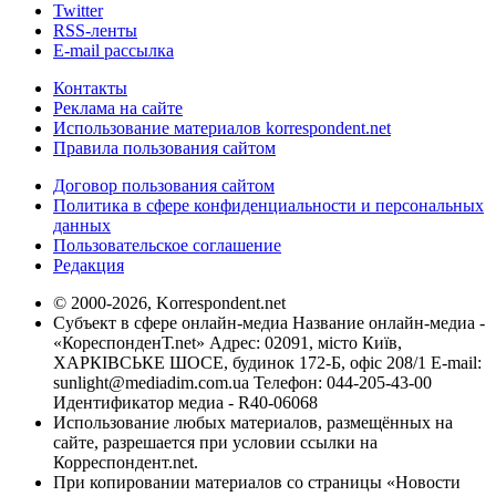
Twitter
RSS-ленты
E-mail рассылка
Контакты
Реклама на сайте
Использование материалов korrespondent.net
Правила пользования сайтом
Договор пользования сайтом
Политика в сфере конфиденциальности и персональных
данных
Пользовательское соглашение
Редакция
© 2000-2026, Korrespondent.net
Субъект в сфере онлайн-медиа Название онлайн-медиа -
«КореспонденТ.net» Адрес: 02091, місто Київ,
ХАРКІВСЬКЕ ШОСЕ, будинок 172-Б, офіс 208/1 E-mail:
sunlight@mediadim.com.ua
Телефон: 044-205-43-00
Идентификатор медиа - R40-06068
Использование любых материалов, размещённых на
сайте, разрешается при условии ссылки на
Корреспондент.net.
При копировании материалов со страницы «Новости