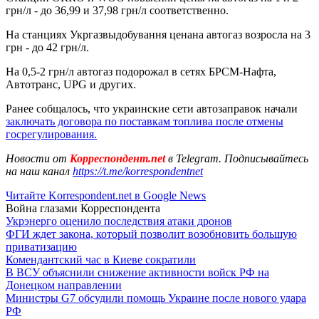
грн/л - до 36,99 и 37,98 грн/л соответственно.
На станциях Укргазвыдобування ценана автогаз возросла на 3
грн - до 42 грн/л.
На 0,5-2 грн/л автогаз подорожал в сетях БРСМ-Нафта,
Автотранс, UPG и других.
Ранее собщалось, что украинские сети автозаправок начали
заключать договора по поставкам топлива после отмены
госрегулирования.
Новости от
Корреспондент.net
в Telegram. Подписывайтесь
на наш канал
https://t.me/korrespondentnet
Читайте Korrespondent.net в Google News
Война глазами Корреспондента
Укрэнерго оценило последствия атаки дронов
ФГИ ждет закона, который позволит возобновить большую
приватизацию
Комендантский час в Киеве сократили
В ВСУ объяснили снижение активности войск РФ на
Донецком направлении
Министры G7 обсудили помощь Украине после нового удара
РФ