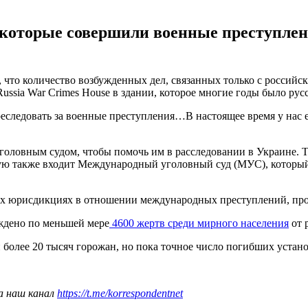
 которые совершили военные преступлени
то количество возбужденных дел, связанных только с российск
Russia War Crimes House в здании, которое многие годы было рус
следовать за военные преступления…В настоящее время у нас ес
головным судом, чтобы помочь им в расследовании в Украине. 
рую также входит Международный уголовный суд (МУС), которы
ных юрисдикциях в отношении международных преступлений, пр
ждено по меньшей мере
4600 жертв среди мирного населения
от 
более 20 тысяч горожан, но пока точное число погибших устан
а наш канал
https://t.me/korrespondentnet