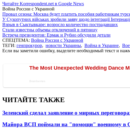
Читайте Korrespondent.net в Google News
Война России с Украиной
Провал сезона: Москва будет платить пособия работникам тур
У Сухопутних військах зробили заяву щодо інтеграції Інтернац
Взрыв в Сыктывкаре: возросло количество пострадавших
Стали известны объемы отключений в пятницу
Встреча президентов: Ермак и Рубио обсудили детали
СПЕЦТЕМА:
Война России с Украиной
ТЕГИ:
генпрокурор
,
новости Украины
,
Война в Украине
,
Вое
Если вы заметили ошибку, выделите необходимый текст и нажми
ЧИТАЙТЕ ТАКЖЕ
Зеленский сделал заявление о мирных переговора
Майора ВСП поймали на "помощи" военному в