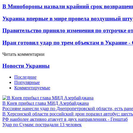
В Минобороны назвали крайний срок возвращен
Украина впервые в мире провела воздушный шту
Правительство приняло изменения по отсрочке о
Иран готовил удар по трем объектам в Украине 
Читать комментарии
Новости Украины
Последние
Популярные
Комментируемые
В Киев прибыл глава МИД Азербайджана
Россияне нанесли удар по Днепропетровской области, есть ран
В Херсонской области российский дрон поразил автобус: шест
РФ наиболее активно атакует в двух направлениях - Генштаб
Удар по Сумам: пострадали 13 человек