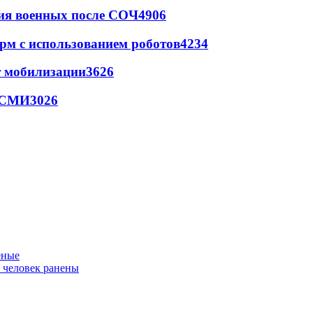
ия военных после СОЧ
4906
рм с использованием роботов
4234
т мобилизации
3626
- СМИ
3026
еные
ь человек ранены