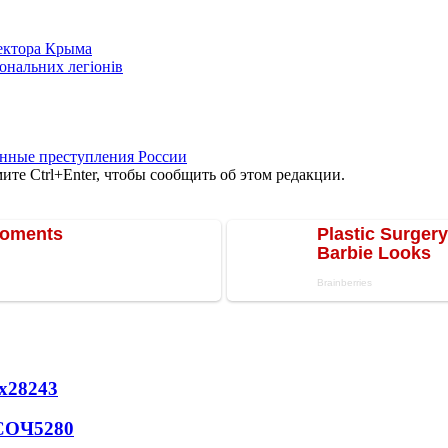
сектора Крыма
іональних легіонів
нные преступления России
те Ctrl+Enter, чтобы сообщить об этом редакции.
х
28243
 СОЧ
5280