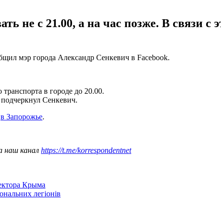
ь не с 21.00, а на час позже. В связи с 
общил мэр города Александр Сенкевич в Facebook.
транспорта в городе до 20.00.
 подчеркнул Сенкевич.
е
в Запорожье
.
а наш канал
https://t.me/korrespondentnet
сектора Крыма
іональних легіонів