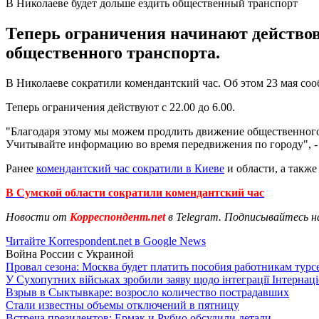
В Николаеве будет дольше ездить общественный транспорт
Теперь ограничения начинают действоват
общественного транспорта.
В Николаеве сократили комендантский час. Об этом 23 мая со
Теперь ограничения действуют с 22.00 до 6.00.
"Благодаря этому мы можем продлить движение общественного 
Учитывайте информацию во время передвижения по городу", -
Ранее
комендантский час сократили в Киеве
и области, а такж
В Сумской области сократили комендантский час
Новости от
Корреспондент.net
в Telegram. Подписывайтесь н
Читайте Korrespondent.net в Google News
Война России с Украиной
Провал сезона: Москва будет платить пособия работникам тур
У Сухопутних військах зробили заяву щодо інтеграції Інтернац
Взрыв в Сыктывкаре: возросло количество пострадавших
Стали известны объемы отключений в пятницу
Встреча президентов: Ермак и Рубио обсудили детали