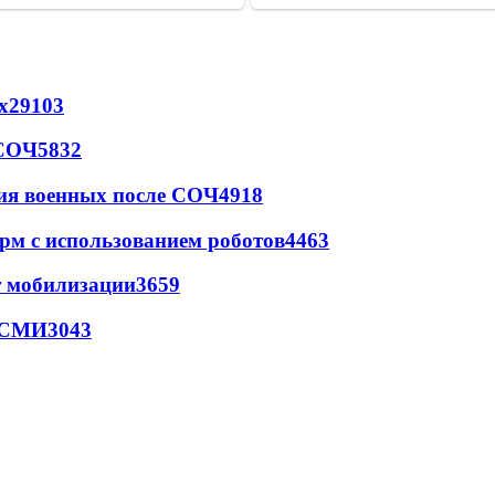
х
29103
 СОЧ
5832
ия военных после СОЧ
4918
рм с использованием роботов
4463
т мобилизации
3659
- СМИ
3043