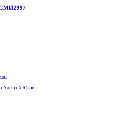
- СМИ
2997
млн
да Алексей Юков