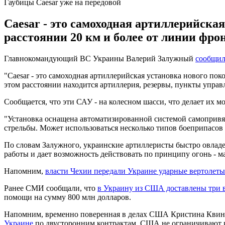
Гаубицы Caesar уже на передовой
Caesar - это самоходная артиллерийска
расстоянии 20 км и более от линии фро
Главнокомандующий ВС Украины Валерий Залужный
сообщи
"Caesar - это самоходная артиллерийская установка нового по
этом расстоянии находится артиллерия, резервы, пункты упра
Сообщается, что эти САУ - на колесном шасси, что делает их
"Установка оснащена автоматизированной системой самопривяз
стрельбы. Может использоваться несколько типов боеприпасов
По словам Залужного, украинские артиллеристы быстро овладе
работы и дает возможность действовать по принципу огонь - ма
Напомним,
власти Чехии передали Украине ударные вертолет
Ранее СМИ сообщали, что
в Украину из США доставлены три 
помощи на сумму 800 млн долларов.
Напомним, временно поверенная в делах США Кристина Квин з
Украине
по двусторонним контрактам. США не ограничивают и