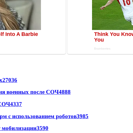
х
27036
ия военных после СОЧ
4888
 СОЧ
4337
рм с использованием роботов
3985
т мобилизации
3590