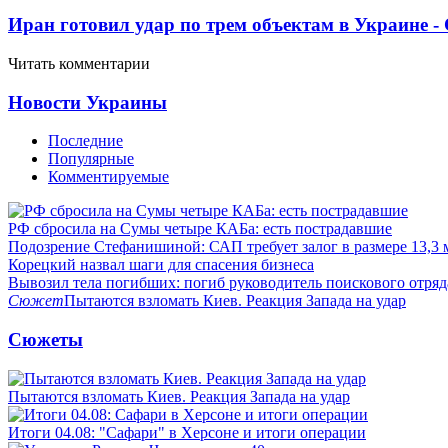
Иран готовил удар по трем объектам в Украине 
Читать комментарии
Новости Украины
Последние
Популярные
Комментируемые
РФ сбросила на Сумы четыре КАБа: есть пострадавшие
Подозрение Стефанишиной: САП требует залог в размере 13,3 
Корецкий назвал шаги для спасения бизнеса
Вывозил тела погибших: погиб руководитель поискового отря
Сюжет
Пытаются взломать Киев. Реакция Запада на удар
Сюжеты
Пытаются взломать Киев. Реакция Запада на удар
Итоги 04.08: "Сафари" в Херсоне и итоги операции