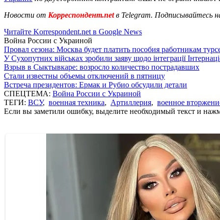
Новости от
Корреспондент.net
в Telegram. Подписывайтесь н
Читайте Korrespondent.net в Google News
Война России с Украиной
Провал сезона: Москва будет платить пособия работникам тур
У Сухопутних військах зробили заяву щодо інтеграції Інтернац
Взрыв в Сыктывкаре: возросло количество пострадавших
Стали известны объемы отключений в пятницу
Встреча президентов: Ермак и Рубио обсудили детали
СПЕЦТЕМА:
Война России с Украиной
ТЕГИ:
ВСУ
,
военная техника
,
Артиллерия
,
военное вторжени
Если вы заметили ошибку, выделите необходимый текст и нажми