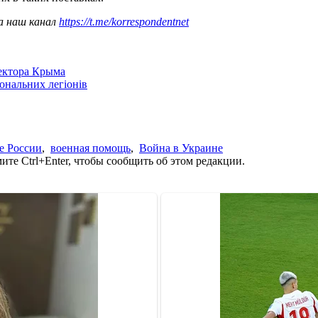
а наш канал
https://t.me/korrespondentnet
сектора Крыма
іональних легіонів
е России
,
военная помощь
,
Война в Украине
те Ctrl+Enter, чтобы сообщить об этом редакции.