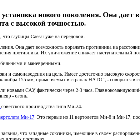
я установка нового поколения. Она дает
нта с высокой точностью.
л
, что гаубицы Caesar уже на передовой.
коления. Она дает возможность поражать противника на расстоян
вления противника. Их уничтожение снижает наступательный пот
 мобильными и маневренными.
ки и самонаведения на цель. Имеет достаточно высокую скорост
 калибра 155 мм, применяемых в странах НАТО", - говорится в
ли новыми САУ, фактически через 2-3 часа. Главнокомандующий
невр - огонь.
ы
советского производства типа Ми-24.
вертолета Ми-17
. Это первые из 11 вертолетов Ми-8 и Ми-17, п
аявила, что западные союзники, имеющие в своем распоряжени
х в таких поставках.