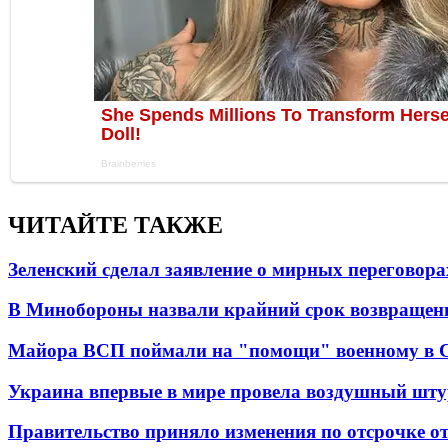
ЧИТАЙТЕ ТАКЖЕ
Зеленский сделал заявление о мирных переговора
В Минобороны назвали крайний срок возвращен
Майора ВСП поймали на "помощи" военному в
Украина впервые в мире провела воздушный шту
Правительство приняло изменения по отсрочке о