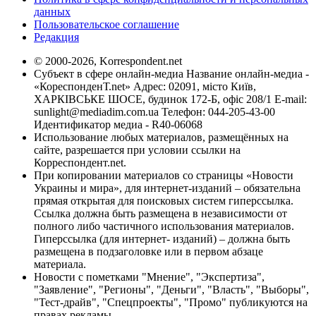
данных
Пользовательское соглашение
Редакция
© 2000-2026, Korrespondent.net
Субъект в сфере онлайн-медиа Название онлайн-медиа -
«КореспонденТ.net» Адрес: 02091, місто Київ,
ХАРКІВСЬКЕ ШОСЕ, будинок 172-Б, офіс 208/1 E-mail:
sunlight@mediadim.com.ua
Телефон: 044-205-43-00
Идентификатор медиа - R40-06068
Использование любых материалов, размещённых на
сайте, разрешается при условии ссылки на
Корреспондент.net.
При копировании материалов со страницы «Новости
Украины и мира», для интернет-изданий – обязательна
прямая открытая для поисковых систем гиперссылка.
Ссылка должна быть размещена в независимости от
полного либо частичного использования материалов.
Гиперссылка (для интернет- изданий) – должна быть
размещена в подзаголовке или в первом абзаце
материала.
Новости с пометками "Мнение", "Экспертиза",
"Заявление", "Регионы", "Деньги", "Власть", "Выборы",
"Тест-драйв", "Спецпроекты", "Промо" публикуются на
правах рекламы.