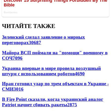
ЧИТАЙТЕ ТАКЖЕ
Зеленский сделал заявление о мирных
переговорах
30687
Майора ВСП поймали на "помощи" военному в
СОЧ
7096
Украина впервые в мире провела воздушный
штурм с использованием роботов
4690
Иран готовил удар по трем объектам в Украине -
СМИ
3016
В Fire Point сказали, когда украинский аналог
Patriot начнет сбивать ракеты
2875