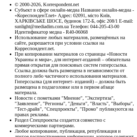
© 2000-2026, Korrespondent.net
Субъект в сфере онлайн-медиа Название онлайн-медиа -
«КореспонденТ.net» Адрес: 02091, місто Київ,
ХАРКІВСЬКЕ ШОСЕ, будинок 172-Б, офіс 208/1 E-mail:
sunlight@mediadim.com.ua
Телефон: 044-205-43-00
Идентификатор медиа - R40-06068
Использование любых материалов, размещённых на
сайте, разрешается при условии ссылки на
Корреспондент.net.
При копировании материалов со страницы «Новости
Украины и мира», для интернет-изданий – обязательна
прямая открытая для поисковых систем гиперссылка.
Ссылка должна быть размещена в независимости от
полного либо частичного использования материалов.
Гиперссылка (для интернет- изданий) – должна быть
размещена в подзаголовке или в первом абзаце
материала.
Новости с пометками "Мнение", "Экспертиза",
"Заявление", "Регионы", "Деньги", "Власть", "Выборы",
"Тест-драйв", "Спецпроекты", "Промо" публикуются на
правах рекламы.
Раздел Спецпроекты создается совместно с
коммерческими партнерами.
Любое копирование, публикация, републикация и
другое распространение информации, которое содержит