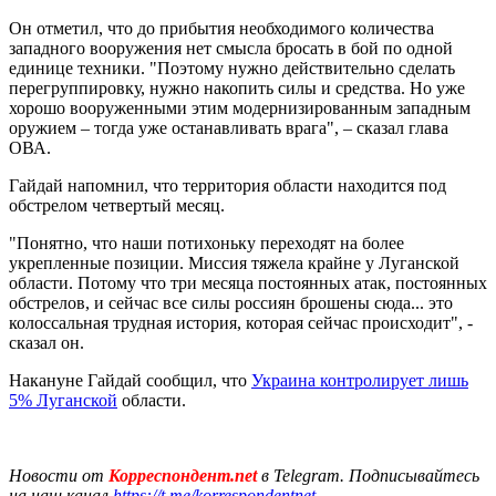
Он отметил, что до прибытия необходимого количества
западного вооружения нет смысла бросать в бой по одной
единице техники. "Поэтому нужно действительно сделать
перегруппировку, нужно накопить силы и средства. Но уже
хорошо вооруженными этим модернизированным западным
оружием – тогда уже останавливать врага", – сказал глава
ОВА.
Гайдай напомнил, что территория области находится под
обстрелом четвертый месяц.
"Понятно, что наши потихоньку переходят на более
укрепленные позиции. Миссия тяжела крайне у Луганской
области. Потому что три месяца постоянных атак, постоянных
обстрелов, и сейчас все силы россиян брошены сюда... это
колоссальная трудная история, которая сейчас происходит", -
сказал он.
Накануне Гайдай сообщил, что
Украина контролирует лишь
5% Луганской
области.
Новости от
Корреспондент.net
в Telegram. Подписывайтесь
на наш канал
https://t.me/korrespondentnet