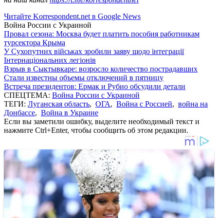
Читайте Korrespondent.net в Google News
Война России с Украиной
Провал сезона: Москва будет платить пособия работникам
турсектора Крыма
У Сухопутних військах зробили заяву щодо інтеграції
Інтернаціональних легіонів
Взрыв в Сыктывкаре: возросло количество пострадавших
Стали известны объемы отключений в пятницу
Встреча президентов: Ермак и Рубио обсудили детали
СПЕЦТЕМА:
Война России с Украиной
ТЕГИ:
Луганская область
,
ОГА
,
Война с Россией
,
война на
Донбассе
,
Война в Украине
Если вы заметили ошибку, выделите необходимый текст и
нажмите Ctrl+Enter, чтобы сообщить об этом редакции.