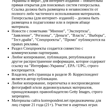
Украины и мира», для интернет-изданий – обязательна
прямая открытая для поисковых систем гиперссылка.
Ссылка должна быть размещена в независимости от
полного либо частичного использования материалов.
Гиперссылка (для интернет- изданий) – должна быть
размещена в подзаголовке или в первом абзаце
материала.
Новости с пометками "Мнение", "Экспертиза",
"Заявление", "Регионы", "Деньги", "Власть", "Выборы",
"Тест-драйв", "Спецпроекты", "Промо" публикуются на
правах рекламы.
Раздел Спецпроекты создается совместно с
коммерческими партнерами.
Любое копирование, публикация, републикация и
другое распространение информации, которое содержит
ссылку на "Интерфакс-Украина", EPA / UPG, строго
воспрещается.
Владелец веб-страницы в разделе Я- Корреспондент
является автор публикации.
Любое копирование, перепечатка и воспроизведение
фотографий и/или аудиовизуальных материалов,
принадлежащих правообладателю Getty Images, строго
запрещено.
Материалы сайта korrespondent.net предназначены для
лиц старше 21 года (21+). Участие в азартных играх