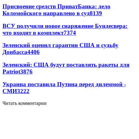
Присвоение средств ПриватБанка: дело
Коломойского направлено в суд
8139
ВСУ получили новое снаряжение Бундесвера:
что входит в комплект
7374
Зеленский оценил гарантии США и судьбу
Донбасса
4406
Зеленский: США будут поставлять ракеты для
Patriot
3876
Украина поставила Путина перед дилеммой -
СМИ
3222
Читать комментарии