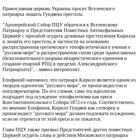
Православная церковь Украины просит Вселенского
патриарха лишить Гундяева престола.
"Архиерейский Собор ПЦУ обратился к Вселенскому
Патриарху и Предстоятелям Поместных Автокефальных
Церквей с просьбой осудить духовные преступления Кирилла
и лишить его престола, в частности на основании
распространения еретического этнофилетического учения о
"русском мире" и распространения схизм среди православных
(безосновательного разрыва евхаристического единения и
создание епархий РПЦ в пределах Александрийского
Патриархата)", - заявил митрополит.
Епифаний напомнил, что патриарх Кирилл является одним из
творцов идеологии "русского мира", ее пропагандистом и
популяризатором. По его словам, сама эта идеология
подпадает под осуждение этнофилетизма как ереси
Константинопольского Собора 1872-го года. Соответственно,
по мнению Епифания, Кирилл Гундяев как сотворец и
пропагандист "русского мира" должен подлежать осуждению,
если не отречется от этой ереси и не покается.
Глава ПЦУ также призвал Предстоятелей других поместных
Церквей осудить слова и действия Московского патриарха