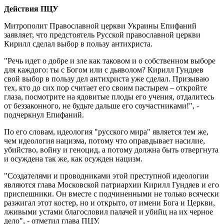
Действия ПЦУ
Митрополит Православной церкви Украины Епифаний
заявляет, что предстоятель Русской православной церкви
Кирилл сделал выбор в пользу антихриста.
"Речь идет о добре и зле как таковом и о собственном выборе
для каждого: ты с Богом или с дьяволом? Кирилл Гундяев
свой выбор в пользу дел антихриста уже сделал. Призываю
тех, кто до сих пор считает его своим пастырем – откройте
глаза, посмотрите на ядовитые плоды его учения, отдалитесь
от беззаконного, не будьте дальше его соучастниками!", -
подчеркнул Епифаний.
По его словам, идеология "русского мира" является тем же,
чем идеология нацизма, потому что оправдывает насилие,
убийство, войну и геноцид, а потому должна быть отвергнута
и осуждена так же, как осужден нацизм.
"Создателями и проводниками этой преступной идеологии
являются глава Московской патриархии Кирилл Гундяев и его
приспешники. Он вместе с подчиненными не только всячески
разжигал этот костер, но и открыто, от имени Бога и Церкви,
лживыми устами благословил палачей и убийц на их черное
дело", - отметил глава ПЦУ.