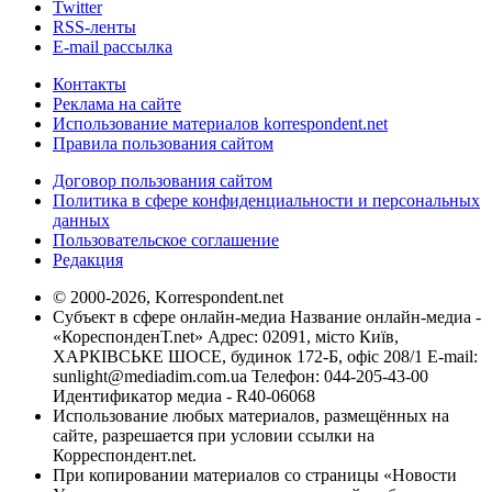
Twitter
RSS-ленты
E-mail рассылка
Контакты
Реклама на сайте
Использование материалов korrespondent.net
Правила пользования сайтом
Договор пользования сайтом
Политика в сфере конфиденциальности и персональных
данных
Пользовательское соглашение
Редакция
© 2000-2026, Korrespondent.net
Субъект в сфере онлайн-медиа Название онлайн-медиа -
«КореспонденТ.net» Адрес: 02091, місто Київ,
ХАРКІВСЬКЕ ШОСЕ, будинок 172-Б, офіс 208/1 E-mail:
sunlight@mediadim.com.ua
Телефон: 044-205-43-00
Идентификатор медиа - R40-06068
Использование любых материалов, размещённых на
сайте, разрешается при условии ссылки на
Корреспондент.net.
При копировании материалов со страницы «Новости