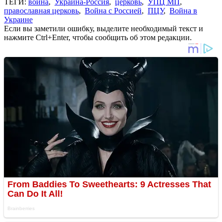
ТЕГИ:
война
,
Украина-Россия
,
церковь
,
УПЦ МП
,
православная церковь
,
Война с Россией
,
ПЦУ
,
Война в
Украине
Если вы заметили ошибку, выделите необходимый текст и
нажмите Ctrl+Enter, чтобы сообщить об этом редакции.