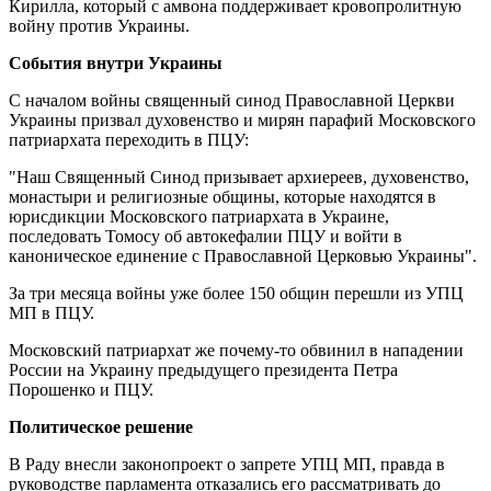
Кирилла, который с амвона поддерживает кровопролитную
войну против Украины.
События внутри Украины
С началом войны священный синод Православной Церкви
Украины призвал духовенство и мирян парафий Московского
патриархата переходить в ПЦУ:
"Наш Священный Синод призывает архиереев, духовенство,
монастыри и религиозные общины, которые находятся в
юрисдикции Московского патриархата в Украине,
последовать Томосу об автокефалии ПЦУ и войти в
каноническое единение с Православной Церковью Украины".
За три месяца войны уже более 150 общин перешли из УПЦ
МП в ПЦУ.
Московский патриархат же почему-то обвинил в нападении
России на Украину предыдущего президента Петра
Порошенко и ПЦУ.
Политическое решение
В Раду внесли законопроект о запрете УПЦ МП, правда в
руководстве парламента отказались его рассматривать до