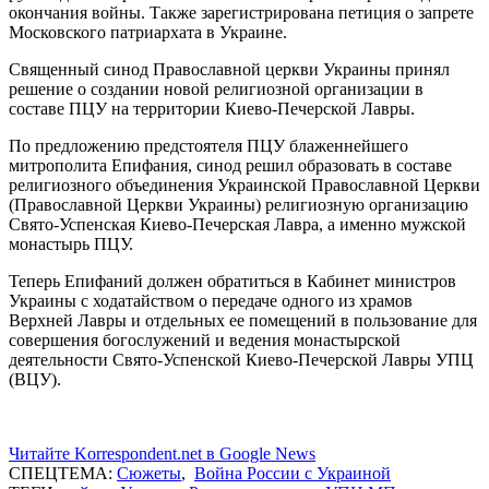
окончания войны. Также зарегистрирована петиция о запрете
Московского патриархата в Украине.
Священный синод Православной церкви Украины принял
решение о создании новой религиозной организации в
составе ПЦУ на территории Киево-Печерской Лавры.
По предложению предстоятеля ПЦУ блаженнейшего
митрополита Епифания, синод решил образовать в составе
религиозного объединения Украинской Православной Церкви
(Православной Церкви Украины) религиозную организацию
Свято-Успенская Киево-Печерская Лавра, а именно мужской
монастырь ПЦУ.
Теперь Епифаний должен обратиться в Кабинет министров
Украины с ходатайством о передаче одного из храмов
Верхней Лавры и отдельных ее помещений в пользование для
совершения богослужений и ведения монастырской
деятельности Свято-Успенской Киево-Печерской Лавры УПЦ
(ВЦУ).
Читайте Korrespondent.net в Google News
СПЕЦТЕМА:
Сюжеты
,
Война России с Украиной