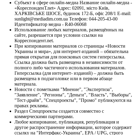
Субъект в сфере онлайн-медиа Название онлайн-медиа -
«КореспонденТ.net» Адрес: 02091, місто Київ,
ХАРКІВСЬКЕ ШОСЕ, будинок 172-Б, офіс 208/1 E-mail:
sunlight@mediadim.com.ua
Телефон: 044-205-43-00
Идентификатор медиа - R40-06068
Использование любых материалов, размещённых на
сайте, разрешается при условии ссылки на
Корреспондент.net.
При копировании материалов со страницы «Новости
Украины и мира», для интернет-изданий – обязательна
прямая открытая для поисковых систем гиперссылка.
Ссылка должна быть размещена в независимости от
полного либо частичного использования материалов.
Гиперссылка (для интернет- изданий) – должна быть
размещена в подзаголовке или в первом абзаце
материала.
Новости с пометками "Мнение", "Экспертиза",
"Заявление", "Регионы", "Деньги", "Власть", "Выборы",
"Тест-драйв", "Спецпроекты", "Промо" публикуются на
правах рекламы.
Раздел Спецпроекты создается совместно с
коммерческими партнерами.
Любое копирование, публикация, републикация и
другое распространение информации, которое содержит
ссылку на "Интерфакс-Украина", EPA / UPG, строго