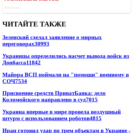
ЧИТАЙТЕ ТАКЖЕ
Зеленский сделал заявление о мирных
переговорах
30993
Украинцы определились насчет вывода войск из
Донбасса
11842
Майора ВСП поймали на "помощи" военному в
СОЧ
7534
Присвоение средств ПриватБанка: дело
Коломойского направлено в суд
7015
Украина впервые в мире провела воздушный
штурм с использованием роботов
4815
Иран готовил удар по трем объектам в Украине -