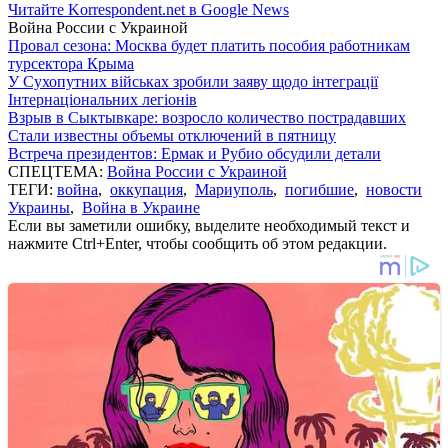
Читайте Korrespondent.net в Google News
Война России с Украиной
Провал сезона: Москва будет платить пособия работникам
турсектора Крыма
У Сухопутних військах зробили заяву щодо інтеграції
Інтернаціональних легіонів
Взрыв в Сыктывкаре: возросло количество пострадавших
Стали известны объемы отключений в пятницу
Встреча президентов: Ермак и Рубио обсудили детали
СПЕЦТЕМА:
Война России с Украиной
ТЕГИ:
война
,
оккупация
,
Мариуполь
,
погибшие
,
новости
Украины
,
Война в Украине
Если вы заметили ошибку, выделите необходимый текст и
нажмите Ctrl+Enter, чтобы сообщить об этом редакции.