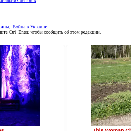
іональних легіонів
аины
,
Война в Украине
те Ctrl+Enter, чтобы сообщить об этом редакции.