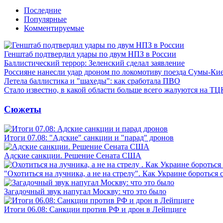
Последние
Популярные
Комментируемые
Генштаб подтвердил удары по двум НПЗ в России
Баллистический террор: Зеленский сделал заявление
Россияне нанесли удар дроном по локомотиву поезда Сумы-Ки
Летела баллистика и "шахеды": как сработала ПВО
Стало известно, в какой области больше всего жалуются на ТЦ
Сюжеты
Итоги 07.08: "Адские" санкции и "парад" дронов
Адские санкции. Решение Сената США
"Охотиться на лучника, а не на стрелу". Как Украине бороться 
Загадочный звук напугал Москву: что это было
Итоги 06.08: Санкции против РФ и дрон в Лейпциге