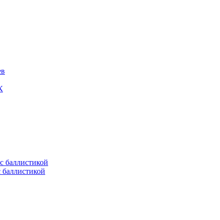
ев
К
с баллистикой