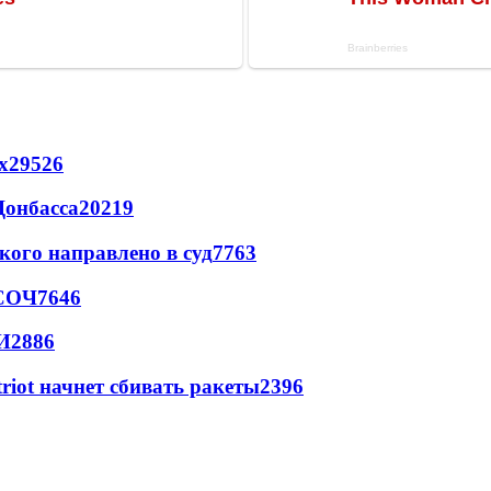
х
29526
Донбасса
20219
кого направлено в суд
7763
 СОЧ
7646
И
2886
triot начнет сбивать ракеты
2396