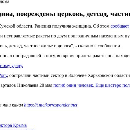
 дома
ина, повреждены церковь, детсад, частно
 Сумской области. Ранения получила женщина. Об этом
сообщает
 три неуправляемые ракеты по двум приграничным населенным п
ь, детсад, частное жилье и дорога", - сказано в сообщении.
пал пострадавшей в ногу, во время прилета ракеты она находил
ному удару.
Рогу
, обстреляли частный сектор в Золочеве Харьковской област
кварталов Николаева 28 мая
погиб один человек. Еще шестеро пол
а наш канал
https://t.me/korrespondentnet
сектора Крыма