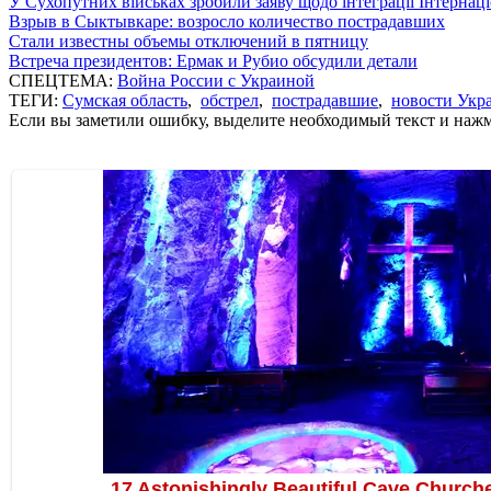
У Сухопутних військах зробили заяву щодо інтеграції Інтернац
Взрыв в Сыктывкаре: возросло количество пострадавших
Стали известны объемы отключений в пятницу
Встреча президентов: Ермак и Рубио обсудили детали
СПЕЦТЕМА:
Война России с Украиной
ТЕГИ:
Сумская область
,
обстрел
,
пострадавшие
,
новости Укр
Если вы заметили ошибку, выделите необходимый текст и нажми