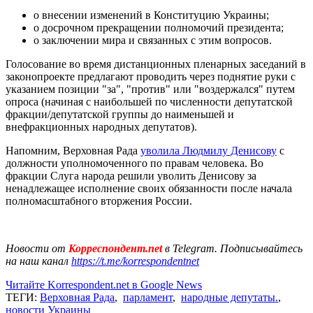
о внесении изменений в Конституцию Украины;
о досрочном прекращении полномочий президента;
о заключении мира и связанных с этим вопросов.
Голосование во время дистанционных пленарных заседаний в
законопроекте предлагают проводить через поднятие руки с
указанием позиции "за", "против" или "воздержался" путем
опроса (начиная с наибольшей по численности депутатской
фракции/депутатской группы до наименьшей и
внефракционных народных депутатов).
Напомним, Верховная Рада
уволила Людмилу Денисову
с
должности уполномоченного по правам человека. Во
фракции Слуга народа решили уволить Денисову за
ненадлежащее исполнение своих обязанности после начала
полномасштабного вторжения России.
Новости от
Корреспондент.net
в Telegram. Подписывайтесь
на наш канал
https://t.me/korrespondentnet
Читайте Korrespondent.net в Google News
ТЕГИ:
Верховная Рада
,
парламент
,
народные депутаты.
,
новости Украины