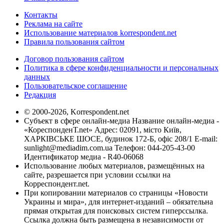
Контакты
Реклама на сайте
Использование материалов korrespondent.net
Правила пользования сайтом
Договор пользования сайтом
Политика в сфере конфиденциальности и персональных
данных
Пользовательское соглашение
Редакция
© 2000-2026, Korrespondent.net
Субъект в сфере онлайн-медиа Название онлайн-медиа -
«КореспонденТ.net» Адрес: 02091, місто Київ,
ХАРКІВСЬКЕ ШОСЕ, будинок 172-Б, офіс 208/1 E-mail:
sunlight@mediadim.com.ua
Телефон: 044-205-43-00
Идентификатор медиа - R40-06068
Использование любых материалов, размещённых на
сайте, разрешается при условии ссылки на
Корреспондент.net.
При копировании материалов со страницы «Новости
Украины и мира», для интернет-изданий – обязательна
прямая открытая для поисковых систем гиперссылка.
Ссылка должна быть размещена в независимости от