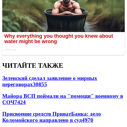
ЧИТАЙТЕ ТАКЖЕ
Зеленский сделал заявление о мирных
переговорах
30855
Майора ВСП поймали на "помощи" военному в
СОЧ
7424
Присвоение средств ПриватБанка: дело
Коломойского направлено в суд
4970