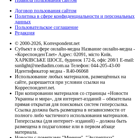
Правила пользования сайтом
Договор пользования сайтом
Политика в сфере конфиденциальности и персональных
данных
Пользовательское соглашение
Редакция
© 2000-2026, Korrespondent.net
Субъект в сфере онлайн-медиа Название онлайн-медиа -
«КореспонденТ.net» Адрес: 02091, місто Київ,
ХАРКІВСЬКЕ ШОСЕ, будинок 172-Б, офіс 208/1 E-mail:
sunlight@mediadim.com.ua
Телефон: 044-205-43-00
Идентификатор медиа - R40-06068
Использование любых материалов, размещённых на
сайте, разрешается при условии ссылки на
Корреспондент.net.
При копировании материалов со страницы «Новости
Украины и мира», для интернет-изданий – обязательна
прямая открытая для поисковых систем гиперссылка.
Ссылка должна быть размещена в независимости от
полного либо частичного использования материалов.
Гиперссылка (для интернет- изданий) – должна быть
размещена в подзаголовке или в первом абзаце
материала.
Новости с пометками "Мнение", "Экспертиза",