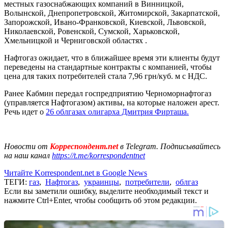
местных газоснабжающих компаний в Винницкой,
Волынской, Днепропетровской, Житомирской, Закарпатской,
Запорожской, Ивано-Франковской, Киевской, Львовской,
Николаевской, Ровенской, Сумской, Харьковской,
Хмельницкой и Черниговской областях .
Нафтогаз ожидает, что в ближайшее время эти клиенты будут
переведены на стандартные контракты с компанией, чтобы
цена для таких потребителей стала 7,96 грн/куб. м с НДС.
Ранее Кабмин передал госпредприятию Черноморнафтогаз
(управляется Нафтогазом) активы, на которые наложен арест.
Речь идет о
26 облгазах олигарха Дмитрия Фирташа.
Новости от
Корреспондент.net
в Telegram. Подписывайтесь
на наш канал
https://t.me/korrespondentnet
Читайте Korrespondent.net в Google News
ТЕГИ:
газ
,
Нафтогаз
,
украинцы
,
потребители
,
облгаз
Если вы заметили ошибку, выделите необходимый текст и
нажмите Ctrl+Enter, чтобы сообщить об этом редакции.