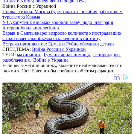
Читайте Korrespondent.net в Google News
Война России с Украиной
Провал сезона: Москва будет платить пособия работникам
турсектора Крыма
У Сухопутних військах зробили заяву щодо інтеграції
Інтернаціональних легіонів
Взрыв в Сыктывкаре: возросло количество пострадавших
Стали известны объемы отключений в пятницу
Встреча президентов: Ермак и Рубио обсудили детали
СПЕЦТЕМА:
Война России с Украиной
ТЕГИ:
махинации
,
Гуманитарная помощь
,
генпрокурор
,
разоблачения
,
Война в Украине
Если вы заметили ошибку, выделите необходимый текст и
нажмите Ctrl+Enter, чтобы сообщить об этом редакции.