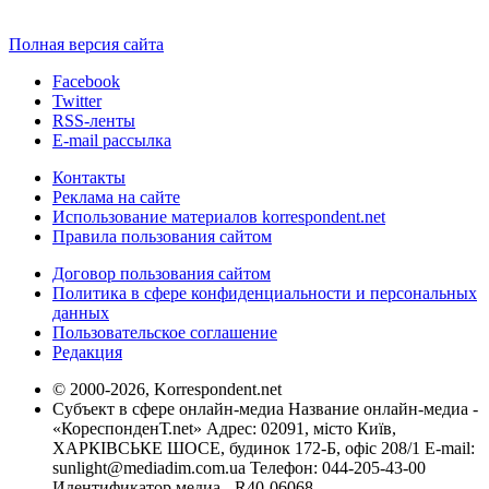
Полная версия сайта
Facebook
Twitter
RSS-ленты
E-mail рассылка
Контакты
Реклама на сайте
Использование материалов korrespondent.net
Правила пользования сайтом
Договор пользования сайтом
Политика в сфере конфиденциальности и персональных
данных
Пользовательское соглашение
Редакция
© 2000-2026, Korrespondent.net
Субъект в сфере онлайн-медиа Название онлайн-медиа -
«КореспонденТ.net» Адрес: 02091, місто Київ,
ХАРКІВСЬКЕ ШОСЕ, будинок 172-Б, офіс 208/1 E-mail:
sunlight@mediadim.com.ua
Телефон: 044-205-43-00
Идентификатор медиа - R40-06068