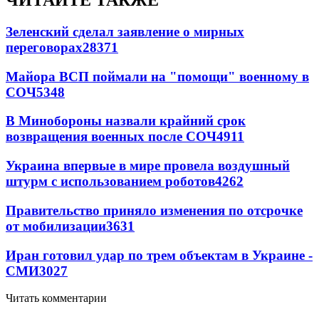
ЧИТАЙТЕ ТАКЖЕ
Зеленский сделал заявление о мирных
переговорах
28371
Майора ВСП поймали на "помощи" военному в
СОЧ
5348
В Минобороны назвали крайний срок
возвращения военных после СОЧ
4911
Украина впервые в мире провела воздушный
штурм с использованием роботов
4262
Правительство приняло изменения по отсрочке
от мобилизации
3631
Иран готовил удар по трем объектам в Украине -
СМИ
3027
Читать комментарии