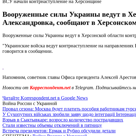
ВСУ начали контрнаступление на Херсонщине
Вооруженные силы Украины ведут в Хер
Александровка, сообщают в Херсонском
Вооруженные силы Украины ведут в Херсонской области контр
"Украинские войска ведут контрнаступление на направлениях 
говорится в сообщении.
Напомним, советник главы Офиса президента Алексей Арестов
Новости от
Корреспондент.net
в Telegram. Подписывайтесь н
Читайте Korrespondent.net в Google News
Война России с Украиной
Провал сезона: Москва будет платить пособия работникам тур
У Сухопутних військах зробили заяву щодо інтеграції Інтернац
Взрыв в Сыктывкаре: возросло количество пострадавших
Стали известны объемы отключений в пятницу
Встреча президентов: Ермак и Рубио обсудили детали