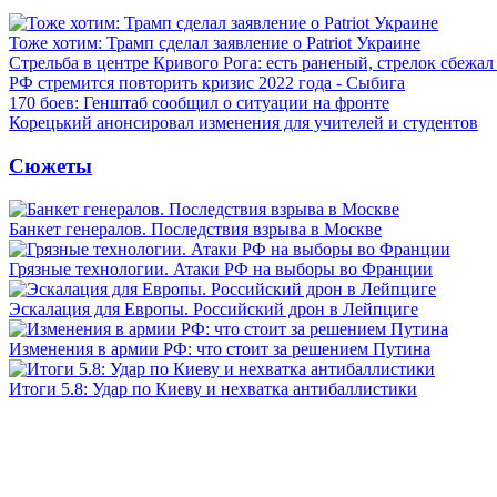
Тоже хотим: Трамп сделал заявление о Patriot Украине
Стрельба в центре Кривого Рога: есть раненый, стрелок сбежа
РФ стремится повторить кризис 2022 года - Сыбига
170 боев: Генштаб сообщил о ситуации на фронте
Корецький анонсировал изменения для учителей и студентов
Сюжеты
Банкет генералов. Последствия взрыва в Москве
Грязные технологии. Атаки РФ на выборы во Франции
Эскалация для Европы. Российский дрон в Лейпциге
Изменения в армии РФ: что стоит за решением Путина
Итоги 5.8: Удар по Киеву и нехватка антибаллистики