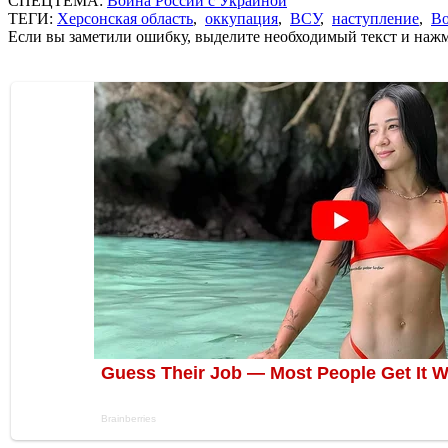
СПЕЦТЕМА:
Война России с Украиной
ТЕГИ:
Херсонская область
,
оккупация
,
ВСУ
,
наступление
,
Во
Если вы заметили ошибку, выделите необходимый текст и нажми