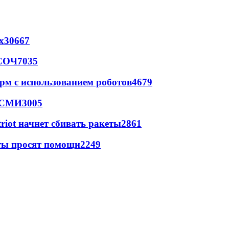
х
30667
 СОЧ
7035
рм с использованием роботов
4679
- СМИ
3005
triot начнет сбивать ракеты
2861
сты просят помощи
2249