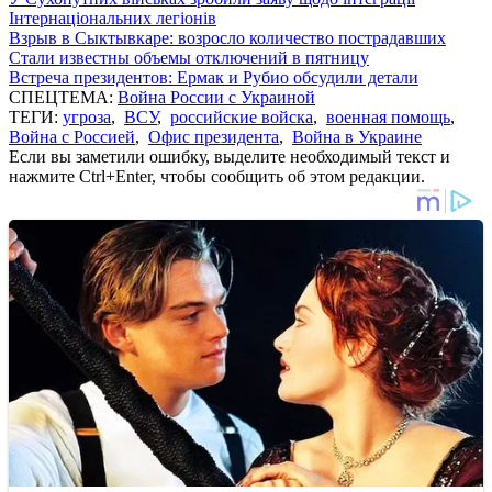
Інтернаціональних легіонів
Взрыв в Сыктывкаре: возросло количество пострадавших
Стали известны объемы отключений в пятницу
Встреча президентов: Ермак и Рубио обсудили детали
СПЕЦТЕМА:
Война России с Украиной
ТЕГИ:
угроза
,
ВСУ
,
российские войска
,
военная помощь
,
Война с Россией
,
Офис президента
,
Война в Украине
Если вы заметили ошибку, выделите необходимый текст и
нажмите Ctrl+Enter, чтобы сообщить об этом редакции.