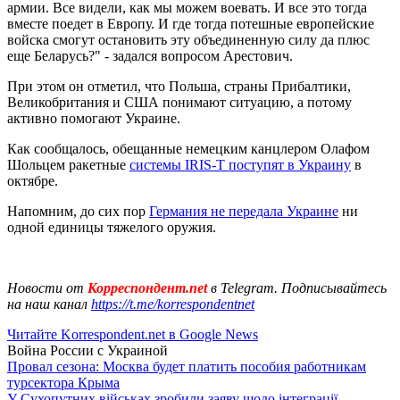
армии. Все видели, как мы можем воевать. И все это тогда
вместе поедет в Европу. И где тогда потешные европейские
войска смогут остановить эту объединенную силу да плюс
еще Беларусь?" - задался вопросом Арестович.
При этом он отметил, что Польша, страны Прибалтики,
Великобритания и США понимают ситуацию, а потому
активно помогают Украине.
Как сообщалось, обещанные немецким канцлером Олафом
Шольцем ракетные
системы IRIS-T поступят в Украину
в
октябре.
Напомним, до сих пор
Германия не передала Украине
ни
одной единицы тяжелого оружия.
Новости от
Корреспондент.net
в Telegram. Подписывайтесь
на наш канал
https://t.me/korrespondentnet
Читайте Korrespondent.net в Google News
Война России с Украиной
Провал сезона: Москва будет платить пособия работникам
турсектора Крыма
У Сухопутних військах зробили заяву щодо інтеграції