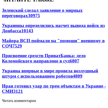
Зеленский сделал заявление о мирных
переговорах
30975
Украинцы определились насчет вывода войск из
Донбасса
10143
Майора ВСП поймали на "помощи" военному в
СОЧ
7529
Присвоение средств ПриватБанка: дело
Коломойского направлено в суд
6807
Украина впервые в мире провела воздушный
штурм с использованием роботов
4809
Иран готовил удар по трем объектам в Украине -
СМИ
3121
Читать комментарии