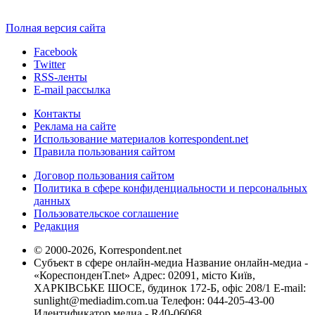
Полная версия сайта
Facebook
Twitter
RSS-ленты
E-mail рассылка
Контакты
Реклама на сайте
Использование материалов korrespondent.net
Правила пользования сайтом
Договор пользования сайтом
Политика в сфере конфиденциальности и персональных
данных
Пользовательское соглашение
Редакция
© 2000-2026, Korrespondent.net
Субъект в сфере онлайн-медиа Название онлайн-медиа -
«КореспонденТ.net» Адрес: 02091, місто Київ,
ХАРКІВСЬКЕ ШОСЕ, будинок 172-Б, офіс 208/1 E-mail:
sunlight@mediadim.com.ua
Телефон: 044-205-43-00
Идентификатор медиа - R40-06068