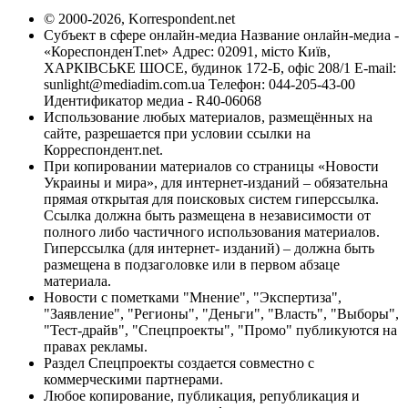
© 2000-2026, Korrespondent.net
Субъект в сфере онлайн-медиа Название онлайн-медиа -
«КореспонденТ.net» Адрес: 02091, місто Київ,
ХАРКІВСЬКЕ ШОСЕ, будинок 172-Б, офіс 208/1 E-mail:
sunlight@mediadim.com.ua
Телефон: 044-205-43-00
Идентификатор медиа - R40-06068
Использование любых материалов, размещённых на
сайте, разрешается при условии ссылки на
Корреспондент.net.
При копировании материалов со страницы «Новости
Украины и мира», для интернет-изданий – обязательна
прямая открытая для поисковых систем гиперссылка.
Ссылка должна быть размещена в независимости от
полного либо частичного использования материалов.
Гиперссылка (для интернет- изданий) – должна быть
размещена в подзаголовке или в первом абзаце
материала.
Новости с пометками "Мнение", "Экспертиза",
"Заявление", "Регионы", "Деньги", "Власть", "Выборы",
"Тест-драйв", "Спецпроекты", "Промо" публикуются на
правах рекламы.
Раздел Спецпроекты создается совместно с
коммерческими партнерами.
Любое копирование, публикация, републикация и