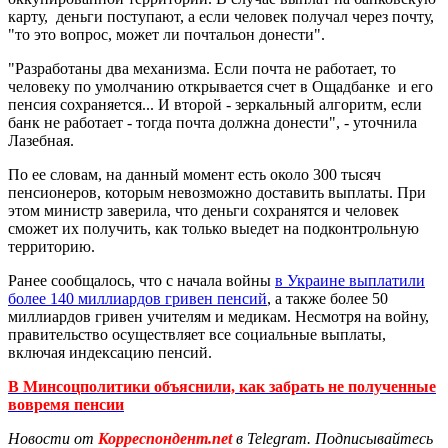
карту, деньги поступают, а если человек получал через почту,
"то это вопрос, может ли почтальон донести".
"Разработаны два механизма. Если почта не работает, то
человеку по умолчанию открывается счет в Ощадбанке и его
пенсия сохраняется... И второй - зеркальный алгоритм, если
банк не работает - тогда почта должна донести", - уточнила
Лазебная.
По ее словам, на данный момент есть около 300 тысяч
пенсионеров, которым невозможно доставить выплаты. При
этом министр заверила, что деньги сохранятся и человек
сможет их получить, как только выедет на подконтрольную
территорию.
Ранее сообщалось, что с начала войны
в Украине выплатили
более 140 миллиардов гривен пенсий
, а также более 50
миллиардов гривен учителям и медикам. Несмотря на войну,
правительство осуществляет все социальные выплаты,
включая индексацию пенсий.
В Минсоцполитики объяснили, как забрать не полученные
вовремя пенсии
Новости от
Корреспондент.net
в Telegram. Подписывайтесь