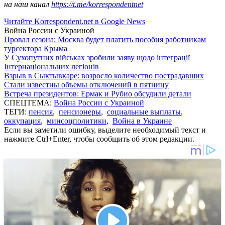
на наш канал
https://t.me/korrespondentnet
Читайте Korrespondent.net в Google News
Война России с Украиной
Провал сезона: Москва будет платить пособия работникам
турсектора Крыма
У Сухопутних військах зробили заяву щодо інтеграції
Інтернаціональних легіонів
Взрыв в Сыктывкаре: возросло количество пострадавших
Стали известны объемы отключений в пятницу
Встреча президентов: Ермак и Рубио обсудили детали
СПЕЦТЕМА:
Война России с Украиной
ТЕГИ:
пенсия
,
пенсионеры
,
социальные выплаты
,
оккупация
,
минсоцполитики
,
Война в Украине
Если вы заметили ошибку, выделите необходимый текст и
нажмите Ctrl+Enter, чтобы сообщить об этом редакции.