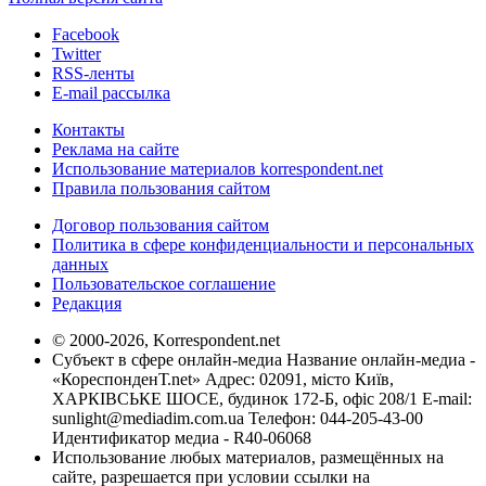
Facebook
Twitter
RSS-ленты
E-mail рассылка
Контакты
Реклама на сайте
Использование материалов korrespondent.net
Правила пользования сайтом
Договор пользования сайтом
Политика в сфере конфиденциальности и персональных
данных
Пользовательское соглашение
Редакция
© 2000-2026, Korrespondent.net
Субъект в сфере онлайн-медиа Название онлайн-медиа -
«КореспонденТ.net» Адрес: 02091, місто Київ,
ХАРКІВСЬКЕ ШОСЕ, будинок 172-Б, офіс 208/1 E-mail:
sunlight@mediadim.com.ua
Телефон: 044-205-43-00
Идентификатор медиа - R40-06068
Использование любых материалов, размещённых на
сайте, разрешается при условии ссылки на