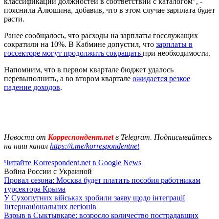
классификации должностей в соответствии с каталогом", -
пояснила Алюшина, добавив, что в этом случае зарплата будет
расти.
Ранее сообщалось, что расходы на зарплаты госслужащих
сократили на 10%. В Кабмине допустил, что
зарплаты в
госсекторе могут продолжить сокращать
при необходимости.
Напомним, что в первом квартале бюджет удалось
перевыполнить, а во втором квартале
ожидается резкое
падение доходов
.
Новости от
Корреспондент.net
в Telegram. Подписывайтесь
на наш канал
https://t.me/korrespondentnet
Читайте Korrespondent.net в Google News
Война России с Украиной
Провал сезона: Москва будет платить пособия работникам
турсектора Крыма
У Сухопутних військах зробили заяву щодо інтеграції
Інтернаціональних легіонів
Взрыв в Сыктывкаре: возросло количество пострадавших