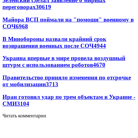
Зеленский сделал заявление о мирных
переговорах
30619
Майора ВСП поймали на "помощи" военному в
СОЧ
6968
В Минобороны назвали крайний срок
возвращения военных после СОЧ
4944
Украина впервые в мире провела воздушный
штурм с использованием роботов
4670
Правительство приняло изменения по отсрочке
от мобилизации
3713
Иран готовил удар по трем объектам в Украине -
СМИ
3104
Читать комментарии