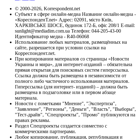
© 2000-2026, Korrespondent.net
Субъект в сфере онлайн-медиа Название онлайн-медиа -
«КореспонденТ.net» Адрес: 02091, місто Київ,
ХАРКІВСЬКЕ ШОСЕ, будинок 172-Б, офіс 208/1 E-mail:
sunlight@mediadim.com.ua
Телефон: 044-205-43-00
Идентификатор медиа - R40-06068
Использование любых материалов, размещённых на
сайте, разрешается при условии ссылки на
Корреспондент.net.
При копировании материалов со страницы «Новости
Украины и мира», для интернет-изданий – обязательна
прямая открытая для поисковых систем гиперссылка.
Ссылка должна быть размещена в независимости от
полного либо частичного использования материалов.
Гиперссылка (для интернет- изданий) – должна быть
размещена в подзаголовке или в первом абзаце
материала.
Новости с пометками "Мнение", "Экспертиза",
"Заявление", "Регионы", "Деньги", "Власть", "Выборы",
"Тест-драйв", "Спецпроекты", "Промо" публикуются на
правах рекламы.
Раздел Спецпроекты создается совместно с
коммерческими партнерами.
Любое копирование, публикация, републикация и