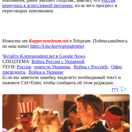
Напомним, ранее Михаил Подоляк, заявлял, что
Россия
вернулась к агрессивной риторике
, из-за чего прогресс в
переговорах невозможен.
Новости от
Корреспондент.net
в Telegram. Подписывайтесь
на наш канал
https://t.me/korrespondentnet
Читайте Korrespondent.net в Google News
СПЕЦТЕМА:
Война России с Украиной
ТЕГИ:
Россия
,
новости Украины
,
Война с Россией
,
Офис
президента
,
Война в Украине
Если вы заметили ошибку, выделите необходимый текст и
нажмите Ctrl+Enter, чтобы сообщить об этом редакции.