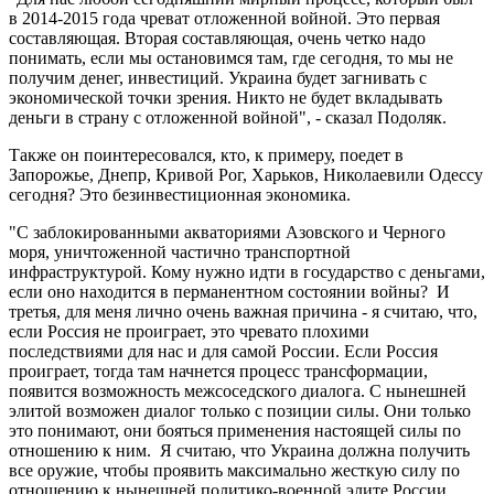
в 2014-2015 года чреват отложенной войной. Это первая
составляющая. Вторая составляющая, очень четко надо
понимать, если мы остановимся там, где сегодня, то мы не
получим денег, инвестиций. Украина будет загнивать с
экономической точки зрения. Никто не будет вкладывать
деньги в страну с отложенной войной", - сказал Подоляк.
Также он поинтересовался, кто, к примеру, поедет в
Запорожье, Днепр, Кривой Рог, Харьков, Николаевили Одессу
сегодня? Это безинвестиционная экономика.
"С заблокированными акваториями Азовского и Черного
моря, уничтоженной частично транспортной
инфраструктурой. Кому нужно идти в государство с деньгами,
если оно находится в перманентном состоянии войны? И
третья, для меня лично очень важная причина - я считаю, что,
если Россия не проиграет, это чревато плохими
последствиями для нас и для самой России. Если Россия
проиграет, тогда там начнется процесс трансформации,
появится возможность межсоседского диалога. С нынешней
элитой возможен диалог только с позиции силы. Они только
это понимают, они бояться применения настоящей силы по
отношению к ним. Я считаю, что Украина должна получить
все оружие, чтобы проявить максимально жесткую силу по
отношению к нынешней политико-военной элите России,