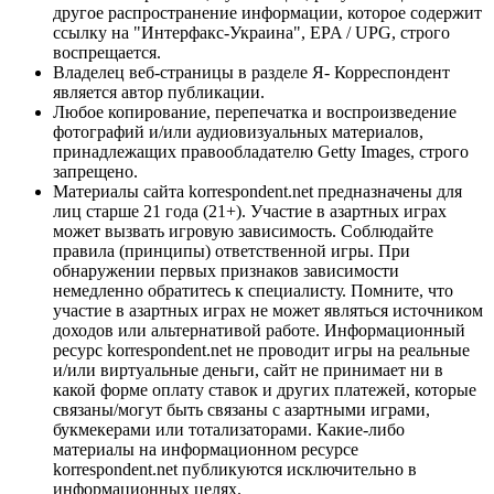
другое распространение информации, которое содержит
ссылку на "Интерфакс-Украина", EPA / UPG, строго
воспрещается.
Владелец веб-страницы в разделе Я- Корреспондент
является автор публикации.
Любое копирование, перепечатка и воспроизведение
фотографий и/или аудиовизуальных материалов,
принадлежащих правообладателю Getty Images, строго
запрещено.
Материалы сайта korrespondent.net предназначены для
лиц старше 21 года (21+). Участие в азартных играх
может вызвать игровую зависимость. Соблюдайте
правила (принципы) ответственной игры. При
обнаружении первых признаков зависимости
немедленно обратитесь к специалисту. Помните, что
участие в азартных играх не может являться источником
доходов или альтернативой работе. Информационный
ресурс korrespondent.net не проводит игры на реальные
и/или виртуальные деньги, сайт не принимает ни в
какой форме оплату ставок и других платежей, которые
связаны/могут быть связаны с азартными играми,
букмекерами или тотализаторами. Какие-либо
материалы на информационном ресурсе
korrespondent.net публикуются исключительно в
информационных целях.