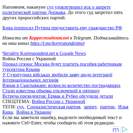
Напомним, накануне
суд удовлетворил иск о запрете
политической партии Держава
. До этого суд запретил пять
других пророссийских партий.
Кива попросил Путина предоставить ему гражданство РФ
Новости от
Корреспондент.net
в Telegram. Подписывайтесь
на наш канал
https://t.me/korrespondentnet
Читайте Korrespondent.net в Google News
Война России с Украиной
Провал сезона: Москва будет платить пособия работникам
турсектора Крыма
У Сухопутних військах зробили заяву щодо інтеграції
Інтернаціональних легіонів
Взрыв в Сыктывкаре: возросло количество пострадавших
Стали известны объемы отключений в пятницу
Встреча президентов: Ермак и Рубио обсудили детали
СПЕЦТЕМА:
Война России с Украиной
ТЕГИ:
суд
,
Социалистическая партия
,
запрет
,
партии
,
Илья
Кива
,
Война в Украине
Если вы заметили ошибку, выделите необходимый текст и
нажмите Ctrl+Enter, чтобы сообщить об этом редакции.