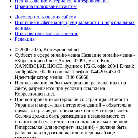
Использование материалов korrespondent.net
Правила пользования сайтом
Договор пользования сайтом
Политика в сфере конфиденциальности и персональных
данных
Пользовательское соглашение
Редакция
© 2000-2026, Korrespondent.net
Субъект в сфере онлайн-медиа Название онлайн-медиа -
«КореспонденТ.net» Адрес: 02091, місто Київ,
ХАРКІВСЬКЕ ШОСЕ, будинок 172-Б, офіс 208/1 E-mail:
sunlight@mediadim.com.ua
Телефон: 044-205-43-00
Идентификатор медиа - R40-06068
Использование любых материалов, размещённых на
сайте, разрешается при условии ссылки на
Корреспондент.net.
При копировании материалов со страницы «Новости
Украины и мира», для интернет-изданий – обязательна
прямая открытая для поисковых систем гиперссылка.
Ссылка должна быть размещена в независимости от
полного либо частичного использования материалов.
Гиперссылка (для интернет- изданий) – должна быть
размещена в подзаголовке или в первом абзаце