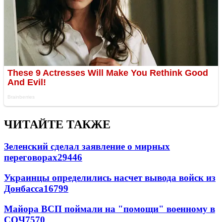
ЧИТАЙТЕ ТАКЖЕ
Зеленский сделал заявление о мирных
переговорах
29446
Украинцы определились насчет вывода войск из
Донбасса
16799
Майора ВСП поймали на "помощи" военному в
СОЧ
7570