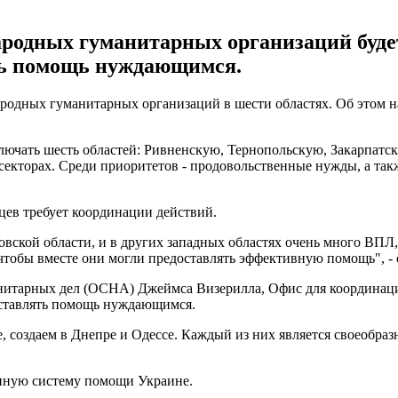
одных гуманитарных организаций будет
ть помощь нуждающимся.
родных гуманитарных организаций в шести областях. Об этом н
 включать шесть областей: Ривненскую, Тернопольскую, Закарп
 секторах. Среди приоритетов - продовольственные нужды, а так
цев требует координации действий.
вовской области, и в других западных областях очень много ВП
чтобы вместе они могли предоставлять эффективную помощь", -
нитарных дел (OCHA) Джеймса Визерилла, Офис для координац
оставлять помощь нуждающимся.
е, создаем в Днепре и Одессе. Каждый из них является своеобра
енную систему помощи Украине.