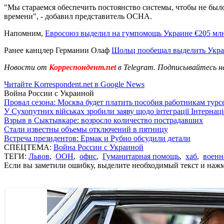
"Мы стараемся обеспечить постоянство системы, чтобы не было
времени", - добавил представитель OCHA.
Напомним,
Евросоюз выделил на гумпомощь Украине €205 мл
Ранее канцлер Германии Олаф
Шольц пообещал выделить Укр
Новости от
Корреспондент.net
в Telegram. Подписывайтесь н
Читайте Korrespondent.net в Google News
Война России с Украиной
Провал сезона: Москва будет платить пособия работникам тур
У Сухопутних військах зробили заяву щодо інтеграції Інтернац
Взрыв в Сыктывкаре: возросло количество пострадавших
Стали известны объемы отключений в пятницу
Встреча президентов: Ермак и Рубио обсудили детали
СПЕЦТЕМА:
Война России с Украиной
ТЕГИ:
Львов
,
ООН
,
офис
,
Гуманитарная помощь
,
хаб
,
военн
Если вы заметили ошибку, выделите необходимый текст и нажми