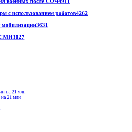
ия военных после СОЧ
4911
рм с использованием роботов
4262
т мобилизации
3631
- СМИ
3027
 на 21 млн
к