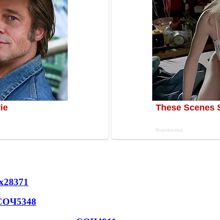
х
28371
 СОЧ
5348