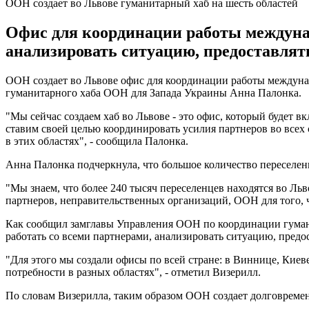
ООН создает во Львове гуманитарный хаб на шесть областей
Офис для координации работы междунар
анализировать ситуацию, предоставля
ООН создает во Львове офис для координации работы междуна
гуманитарного хаба ООН для Запада Украины Анна Палонка.
"Мы сейчас создаем хаб во Львове - это офис, который будет
ставим своей целью координировать усилия партнеров во всех
в этих областях", - сообщила Палонка.
Анна Палонка подчеркнула, что большое количество переселен
"Мы знаем, что более 240 тысяч переселенцев находятся во Ль
партнеров, неправительственных организаций, ООН для того, 
Как сообщил замглавы Управления ООН по координации гума
работать со всеми партнерами, анализировать ситуацию, пред
"Для этого мы создали офисы по всей стране: в Виннице, Киев
потребности в разных областях", - отметил Визерилл.
По словам Визерилла, таким образом ООН создает долговрем