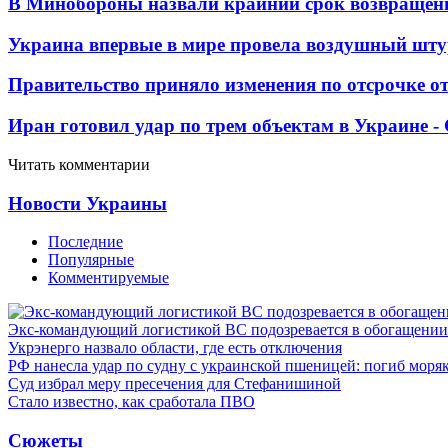
В Минобороны назвали крайний срок возвращен
Украина впервые в мире провела воздушный шту
Правительство приняло изменения по отсрочке о
Иран готовил удар по трем объектам в Украине 
Читать комментарии
Новости Украины
Последние
Популярные
Комментируемые
Экс-командующий логистикой ВС подозревается в обогащении
Укрэнерго назвало области, где есть отключения
РФ нанесла удар по судну с украинской пшеницей: погиб моря
Суд избрал меру пресечения для Стефанишиной
Стало известно, как сработала ПВО
Сюжеты