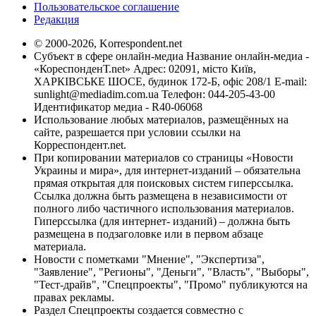
Пользовательское соглашение
Редакция
© 2000-2026, Korrespondent.net
Субъект в сфере онлайн-медиа Название онлайн-медиа -
«КореспонденТ.net» Адрес: 02091, місто Київ,
ХАРКІВСЬКЕ ШОСЕ, будинок 172-Б, офіс 208/1 E-mail:
sunlight@mediadim.com.ua
Телефон: 044-205-43-00
Идентификатор медиа - R40-06068
Использование любых материалов, размещённых на
сайте, разрешается при условии ссылки на
Корреспондент.net.
При копировании материалов со страницы «Новости
Украины и мира», для интернет-изданий – обязательна
прямая открытая для поисковых систем гиперссылка.
Ссылка должна быть размещена в независимости от
полного либо частичного использования материалов.
Гиперссылка (для интернет- изданий) – должна быть
размещена в подзаголовке или в первом абзаце
материала.
Новости с пометками "Мнение", "Экспертиза",
"Заявление", "Регионы", "Деньги", "Власть", "Выборы",
"Тест-драйв", "Спецпроекты", "Промо" публикуются на
правах рекламы.
Раздел Спецпроекты создается совместно с