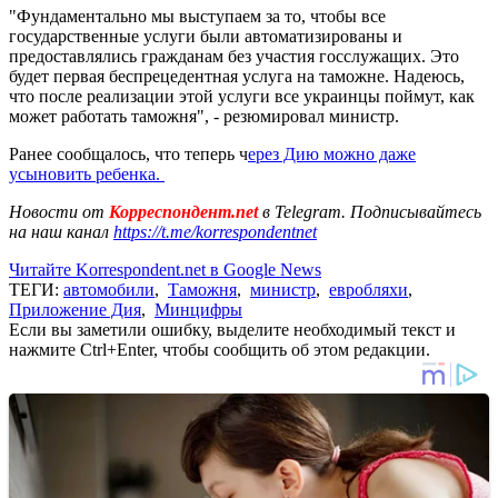
"Фундаментально мы выступаем за то, чтобы все
государственные услуги были автоматизированы и
предоставлялись гражданам без участия госслужащих. Это
будет первая беспрецедентная услуга на таможне. Надеюсь,
что после реализации этой услуги все украинцы поймут, как
может работать таможня", - резюмировал министр.
Ранее сообщалось, что теперь ч
ерез Дию можно даже
усыновить ребенка.
Новости от
Корреспондент.net
в Telegram. Подписывайтесь
на наш канал
https://t.me/korrespondentnet
Читайте Korrespondent.net в Google News
ТЕГИ:
автомобили
,
Таможня
,
министр
,
евробляхи
,
Приложение Дия
,
Минцифры
Если вы заметили ошибку, выделите необходимый текст и
нажмите Ctrl+Enter, чтобы сообщить об этом редакции.