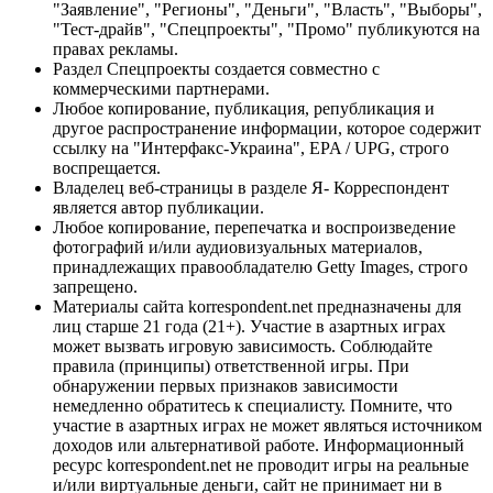
"Заявление", "Регионы", "Деньги", "Власть", "Выборы",
"Тест-драйв", "Спецпроекты", "Промо" публикуются на
правах рекламы.
Раздел Спецпроекты создается совместно с
коммерческими партнерами.
Любое копирование, публикация, републикация и
другое распространение информации, которое содержит
ссылку на "Интерфакс-Украина", EPA / UPG, строго
воспрещается.
Владелец веб-страницы в разделе Я- Корреспондент
является автор публикации.
Любое копирование, перепечатка и воспроизведение
фотографий и/или аудиовизуальных материалов,
принадлежащих правообладателю Getty Images, строго
запрещено.
Материалы сайта korrespondent.net предназначены для
лиц старше 21 года (21+). Участие в азартных играх
может вызвать игровую зависимость. Соблюдайте
правила (принципы) ответственной игры. При
обнаружении первых признаков зависимости
немедленно обратитесь к специалисту. Помните, что
участие в азартных играх не может являться источником
доходов или альтернативой работе. Информационный
ресурс korrespondent.net не проводит игры на реальные
и/или виртуальные деньги, сайт не принимает ни в