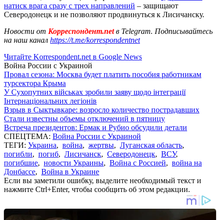
натиск врага сразу с трех направлений
– защищают
Северодонецк и не позволяют продвинуться к Лисичанску.
Новости от
Корреспондент.net
в Telegram. Подписывайтесь
на наш канал
https://t.me/korrespondentnet
Читайте Korrespondent.net в Google News
Война России с Украиной
Провал сезона: Москва будет платить пособия работникам
турсектора Крыма
У Сухопутних військах зробили заяву щодо інтеграції
Інтернаціональних легіонів
Взрыв в Сыктывкаре: возросло количество пострадавших
Стали известны объемы отключений в пятницу
Встреча президентов: Ермак и Рубио обсудили детали
СПЕЦТЕМА:
Война России с Украиной
ТЕГИ:
Украина
,
война
,
жертвы
,
Луганская область
,
погибли
,
погиб
,
Лисичанск
,
Северодонецк
,
ВСУ
,
погибшие
,
новости Украины
,
Война с Россией
,
война на
Донбассе
,
Война в Украине
Если вы заметили ошибку, выделите необходимый текст и
нажмите Ctrl+Enter, чтобы сообщить об этом редакции.