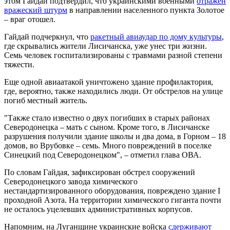
этом Гайдай подтвердил, что украинскими военными
отражен
вражеский штурм
в направлении населенного пункта Золотое
– враг отошел.
Гайдай подчеркнул, что
ракетный авиаудар по дому культуры
,
где скрывались жители Лисичанска, уже унес три жизни.
Семь человек госпитализированы с травмами разной степени
тяжести.
Еще одной авиаатакой уничтожено здание профилактория,
где, вероятно, также находились люди. От обстрелов на улице
погиб местный житель.
"Также стало известно о двух погибших в старых районах
Северодонецка – мать с сыном. Кроме того, в Лисичанске
разрушения получили здание школы и два дома, в Горном – 18
домов, во Врубовке – семь. Много повреждений в поселке
Синецкий под Северодонецком", – отметил глава ОВА.
По словам Гайдая, зафиксирован обстрел сооружений
Северодонецкого завода химического
нестандартизированного оборудования, повреждено здание I
проходной Азота. На территории химического гиганта почти
не осталось уцелевших административных корпусов.
Напомним, на Луганщине украинские войска
сдерживают