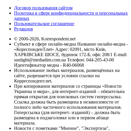
Договор пользования сайтом
Политика в сфере конфиденциальности и персональных
данных
Пользовательское соглашение
Редакция
© 2000-2026, Korrespondent.net
Субъект в сфере онлайн-медиа Название онлайн-медиа -
«КореспонденТ.net» Адрес: 02091, місто Київ,
ХАРКІВСЬКЕ ШОСЕ, будинок 172-Б, офіс 208/1 E-mail:
sunlight@mediadim.com.ua
Телефон: 044-205-43-00
Идентификатор медиа - R40-06068
Использование любых материалов, размещённых на
сайте, разрешается при условии ссылки на
Корреспондент.net.
При копировании материалов со страницы «Новости
Украины и мира», для интернет-изданий – обязательна
прямая открытая для поисковых систем гиперссылка.
Ссылка должна быть размещена в независимости от
полного либо частичного использования материалов.
Гиперссылка (для интернет- изданий) – должна быть
размещена в подзаголовке или в первом абзаце
материала.
Новости с пометками "Мнение", "Экспертиза",