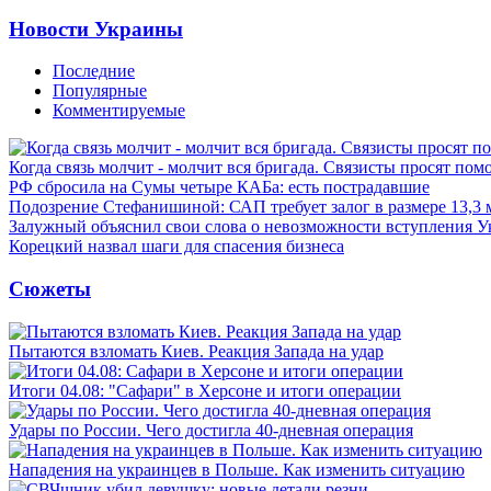
Новости Украины
Последние
Популярные
Комментируемые
Когда связь молчит - молчит вся бригада. Связисты просят по
РФ сбросила на Сумы четыре КАБа: есть пострадавшие
Подозрение Стефанишиной: САП требует залог в размере 13,3 
Залужный объяснил свои слова о невозможности вступления 
Корецкий назвал шаги для спасения бизнеса
Сюжеты
Пытаются взломать Киев. Реакция Запада на удар
Итоги 04.08: "Сафари" в Херсоне и итоги операции
Удары по России. Чего достигла 40-дневная операция
Нападения на украинцев в Польше. Как изменить ситуацию