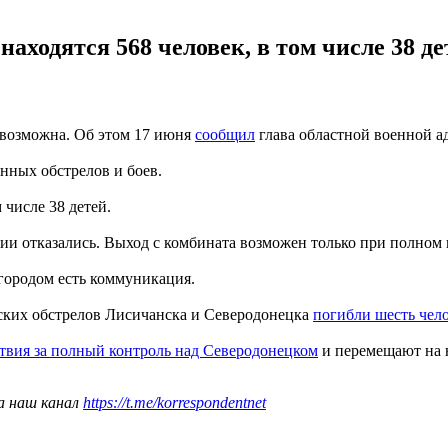
ходятся 568 человек, в том числе 38 де
евозможна. Об этом 17 июня
сообщил
глава областной военной а
янных обстрелов и боев.
 числе 38 детей.
ции отказались. Выход с комбината возможен только при полном 
 городом есть коммуникация.
йских обстрелов Лисичанска и Северодонецка
погибли шесть чел
твия за полный контроль над Северодонецком
и перемещают на 
а наш канал
https://t.me/korrespondentnet