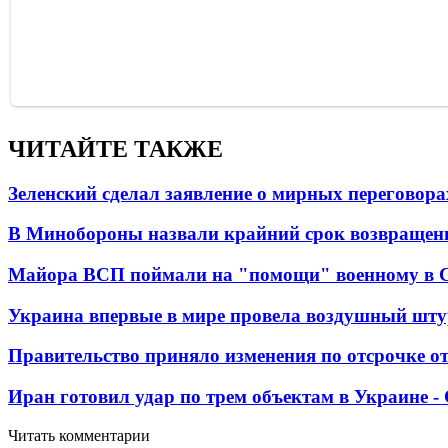
ЧИТАЙТЕ ТАКЖЕ
Зеленский сделал заявление о мирных переговора
В Минобороны назвали крайний срок возвращен
Майора ВСП поймали на "помощи" военному в
Украина впервые в мире провела воздушный шту
Правительство приняло изменения по отсрочке о
Иран готовил удар по трем объектам в Украине 
Читать комментарии