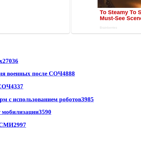
х
27036
ия военных после СОЧ
4888
 СОЧ
4337
рм с использованием роботов
3985
т мобилизации
3590
- СМИ
2997