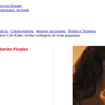
сектора Крыма
іональних легіонів
ласть
,
Северодонецк
,
мирное население
,
Война в Украине
те Ctrl+Enter, чтобы сообщить об этом редакции.