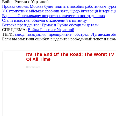
Война России с Украиной
Провал сезона: Москва будет платить пособия работникам тур
У Сухопутних військах зробили заяву щодо інтеграції Інтернац
Взрыв в Сыктывкаре: возросло количество пострадавших
Стали известны объемы отключений в пятницу
Встреча президентов: Ермак и Рубио обсудили детали
СПЕЦТЕМА:
Война России с Украиной
ТЕГИ:
завод
,
эвакуация
,
предприятие
,
обстрел
,
Луганская об
Если вы заметили ошибку, выделите необходимый текст и нажми