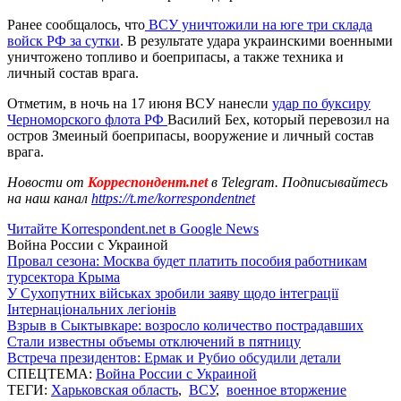
Ранее сообщалось, что
ВСУ уничтожили на юге три склада
войск РФ за сутки
. В результате удара украинскими военными
уничтожено топливо и боеприпасы, а также техника и
личный состав врага.
Отметим, в ночь на 17 июня ВСУ нанесли
удар по буксиру
Черноморского флота РФ
Василий Бех, который перевозил на
остров Змеиный боеприпасы, вооружение и личный состав
врага.
Новости от
Корреспондент.net
в Telegram. Подписывайтесь
на наш канал
https://t.me/korrespondentnet
Читайте Korrespondent.net в Google News
Война России с Украиной
Провал сезона: Москва будет платить пособия работникам
турсектора Крыма
У Сухопутних військах зробили заяву щодо інтеграції
Інтернаціональних легіонів
Взрыв в Сыктывкаре: возросло количество пострадавших
Стали известны объемы отключений в пятницу
Встреча президентов: Ермак и Рубио обсудили детали
СПЕЦТЕМА:
Война России с Украиной
ТЕГИ:
Харьковская область
,
ВСУ
,
военное вторжение