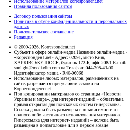
Использование материалов korrespondent.net
Правила пользования сайтом
Договор пользования сайтом
Политика в сфере конфиденциальности и персональных
данных
Пользовательское соглашение
Редакция
© 2000-2026, Korrespondent.net
Субъект в сфере онлайн-медиа Название онлайн-медиа -
«КореспонденТ.net» Адрес: 02091, місто Київ,
ХАРКІВСЬКЕ ШОСЕ, будинок 172-Б, офіс 208/1 E-mail:
sunlight@mediadim.com.ua
Телефон: 044-205-43-00
Идентификатор медиа - R40-06068
Использование любых материалов, размещённых на
сайте, разрешается при условии ссылки на
Корреспондент.net.
При копировании материалов со страницы «Новости
Украины и мира», для интернет-изданий – обязательна
прямая открытая для поисковых систем гиперссылка.
Ссылка должна быть размещена в независимости от
полного либо частичного использования материалов.
Гиперссылка (для интернет- изданий) – должна быть
размещена в подзаголовке или в первом абзаце