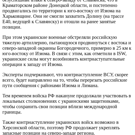
Краматорском районе Донецкой области, и постепенно
продвигались по территории к юго-востоку от Изюма на
Харьковщине. Они не смогли захватить Долину (на трассе
Е40, ведущей к Славянску) и отошли на ранее занятые
позиции.
При этом украинские военные обстреляли российскую
тяжелую артиллерию, пытающуюся продвинуться с востока и
северо-западной окраины Богородичного, примерно в 25 км к
юго-востоку от Изюма. В связи с этим, как отметили в ISW,
украинские силы могут возобновить контрнаступательные
операции к западу от Изюма.
Эксперты подчеркивают, что контрнаступление ВСУ, скорее
всего, будет направлено на то, чтобы перерезать российские
пути сообщения с районами Изюма и Лимана.
Тем временем войска РФ накануне продолжали участвовать в
локальных столкновениях с украинскими защитниками,
чтобы сохранить свои позиции вблизи международной
границы.
Также контрнаступление украинских войск возможно в
Херсонской области, поэтому РФ продолжает укреплять
запасные позиции на северо-западе региона.