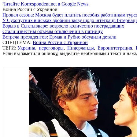
Читайте Korrespondent.net в Google News
Война России с Украиной
Провал сезона: Москва будет платить пособия работникам тур
У Сухопутних військах зробили заяву щодо інтеграції Інтернац
Взрыв в Сыктывкаре: возросло количество пострадавших
Стали известны объемы отключений в пятницу
Встреча президентов: Ермак и Рубио обсудили детали
СПЕЦТЕМА:
Война России с Украиной
ТЕГИ:
Украина
,
переговоры
,
Нидерланды
,
Евроинтеграция
,
Если вы заметили ошибку, выделите необходимый текст и нажми