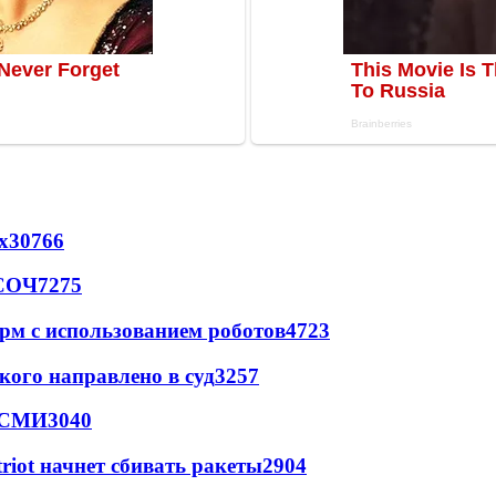
х
30766
 СОЧ
7275
рм с использованием роботов
4723
кого направлено в суд
3257
- СМИ
3040
triot начнет сбивать ракеты
2904