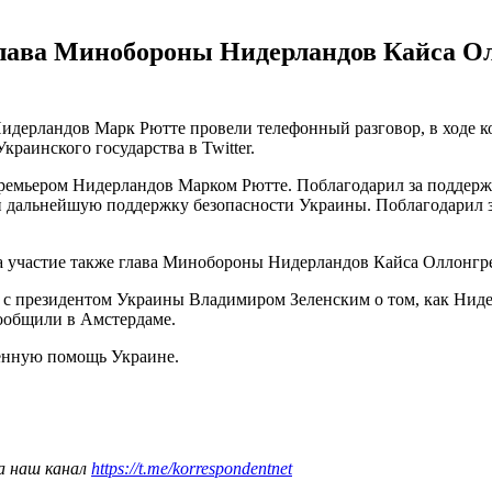
глава Минобороны Нидерландов Кайса О
идерландов Марк Рютте провели телефонный разговор, в ходе 
Украинского государства в Twitter.
ремьером Нидерландов Марком Рютте. Поблагодарил за поддержк
 дальнейшую поддержку безопасности Украины. Поблагодарил з
яла участие также глава Минобороны Нидерландов Кайса Оллонгр
 с президентом Украины Владимиром Зеленским о том, как Ниде
сообщили в Амстердаме.
нную помощь Украине.
а наш канал
https://t.me/korrespondentnet