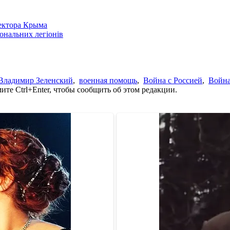
сектора Крыма
іональних легіонів
Владимир Зеленский
,
военная помощь
,
Война с Россией
,
Война
те Ctrl+Enter, чтобы сообщить об этом редакции.