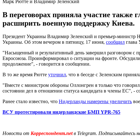
Марк Рютте и Владимир Зеленский
В переговорах приняла участие также 
расширить военную поддержку Киева.
Президент Украины Владимир Зеленский и премьер-министр Н
Украины. Об этом вечером в пятницу, 17 июня,
сообщил
глава 
"Насыщенный и результативный день завершил разговором с п
Евросоюза. Проинформировал о ситуации на фронте. Обсудили
продолжение", - говорится в сообщении.
В то же время Рютте
уточнил
, что в беседе с Зеленским прин
"Вместе с министром обороны Оллонгрен я только что говорил
состоянии дел в отношении статуса кандидата в члены ЕС", - 
Ранее стало известно, что
Нидерланды намерены увеличить
вое
ВСУ протестировали нидерландские БМП YPR-765
Новости от
Корреспондент.net
в Telegram. Подписывайтесь н