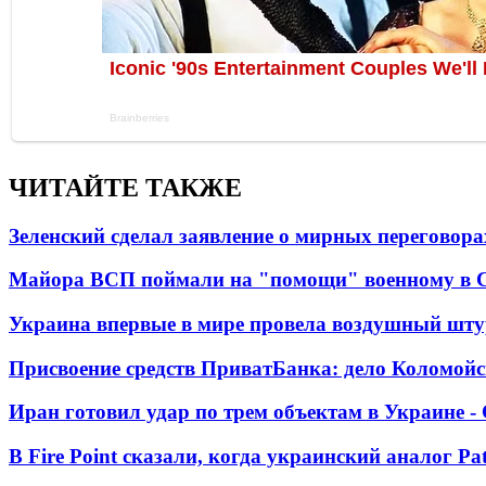
ЧИТАЙТЕ ТАКЖЕ
Зеленский сделал заявление о мирных переговора
Майора ВСП поймали на "помощи" военному в
Украина впервые в мире провела воздушный шту
Присвоение средств ПриватБанка: дело Коломойс
Иран готовил удар по трем объектам в Украине 
В Fire Point сказали, когда украинский аналог Pa