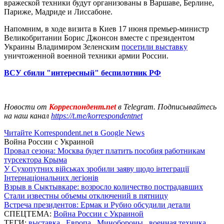
вражеской техники будут организованы в Варшаве, Берлине,
Париже, Мадриде и Лиссабоне.
Напомним, в ходе визита в Киев 17 июня премьер-министр
Великобритании Борис Джонсон вместе с президентом
Украины Владимиром Зеленским
посетили выставку
уничтоженной военной техники армии России.
ВСУ сбили "интересный" беспилотник РФ
Новости от
Корреспондент.net
в Telegram. Подписывайтесь
на наш канал
https://t.me/korrespondentnet
Читайте Korrespondent.net в Google News
Война России с Украиной
Провал сезона: Москва будет платить пособия работникам
турсектора Крыма
У Сухопутних військах зробили заяву щодо інтеграції
Інтернаціональних легіонів
Взрыв в Сыктывкаре: возросло количество пострадавших
Стали известны объемы отключений в пятницу
Встреча президентов: Ермак и Рубио обсудили детали
СПЕЦТЕМА:
Война России с Украиной
ТЕГИ:
выставка
,
Европа
,
Минобороны
,
военная техника
,