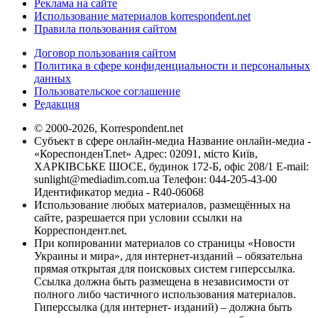
Реклама на сайте
Использование материалов korrespondent.net
Правила пользования сайтом
Договор пользования сайтом
Политика в сфере конфиденциальности и персональных
данных
Пользовательское соглашение
Редакция
© 2000-2026, Korrespondent.net
Субъект в сфере онлайн-медиа Название онлайн-медиа -
«КореспонденТ.net» Адрес: 02091, місто Київ,
ХАРКІВСЬКЕ ШОСЕ, будинок 172-Б, офіс 208/1 E-mail:
sunlight@mediadim.com.ua
Телефон: 044-205-43-00
Идентификатор медиа - R40-06068
Использование любых материалов, размещённых на
сайте, разрешается при условии ссылки на
Корреспондент.net.
При копировании материалов со страницы «Новости
Украины и мира», для интернет-изданий – обязательна
прямая открытая для поисковых систем гиперссылка.
Ссылка должна быть размещена в независимости от
полного либо частичного использования материалов.
Гиперссылка (для интернет- изданий) – должна быть