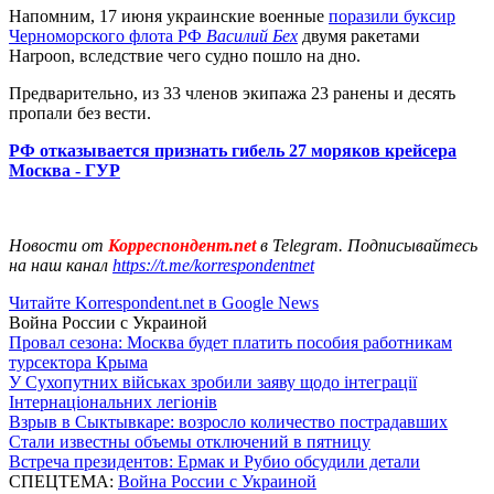
Напомним, 17 июня украинские военные
поразили буксир
Черноморского флота РФ
Василий Бех
двумя ракетами
Harpoon, вследствие чего судно пошло на дно.
Предварительно, из 33 членов экипажа 23 ранены и десять
пропали без вести.
РФ отказывается признать гибель 27 моряков крейсера
Москва - ГУР
Новости от
Корреспондент.net
в Telegram. Подписывайтесь
на наш канал
https://t.me/korrespondentnet
Читайте Korrespondent.net в Google News
Война России с Украиной
Провал сезона: Москва будет платить пособия работникам
турсектора Крыма
У Сухопутних військах зробили заяву щодо інтеграції
Інтернаціональних легіонів
Взрыв в Сыктывкаре: возросло количество пострадавших
Стали известны объемы отключений в пятницу
Встреча президентов: Ермак и Рубио обсудили детали
СПЕЦТЕМА:
Война России с Украиной