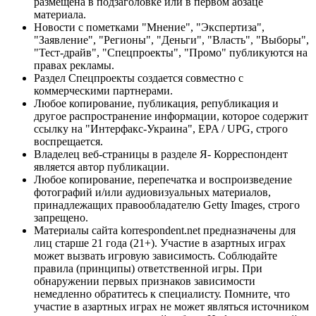
размещена в подзаголовке или в первом абзаце
материала.
Новости с пометками "Мнение", "Экспертиза",
"Заявление", "Регионы", "Деньги", "Власть", "Выборы",
"Тест-драйв", "Спецпроекты", "Промо" публикуются на
правах рекламы.
Раздел Спецпроекты создается совместно с
коммерческими партнерами.
Любое копирование, публикация, републикация и
другое распространение информации, которое содержит
ссылку на "Интерфакс-Украина", EPA / UPG, строго
воспрещается.
Владелец веб-страницы в разделе Я- Корреспондент
является автор публикации.
Любое копирование, перепечатка и воспроизведение
фотографий и/или аудиовизуальных материалов,
принадлежащих правообладателю Getty Images, строго
запрещено.
Материалы сайта korrespondent.net предназначены для
лиц старше 21 года (21+). Участие в азартных играх
может вызвать игровую зависимость. Соблюдайте
правила (принципы) ответственной игры. При
обнаружении первых признаков зависимости
немедленно обратитесь к специалисту. Помните, что
участие в азартных играх не может являться источником