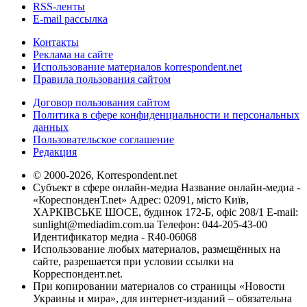
RSS-ленты
E-mail рассылка
Контакты
Реклама на сайте
Использование материалов korrespondent.net
Правила пользования сайтом
Договор пользования сайтом
Политика в сфере конфиденциальности и персональных
данных
Пользовательское соглашение
Редакция
© 2000-2026, Korrespondent.net
Субъект в сфере онлайн-медиа Название онлайн-медиа -
«КореспонденТ.net» Адрес: 02091, місто Київ,
ХАРКІВСЬКЕ ШОСЕ, будинок 172-Б, офіс 208/1 E-mail:
sunlight@mediadim.com.ua
Телефон: 044-205-43-00
Идентификатор медиа - R40-06068
Использование любых материалов, размещённых на
сайте, разрешается при условии ссылки на
Корреспондент.net.
При копировании материалов со страницы «Новости
Украины и мира», для интернет-изданий – обязательна