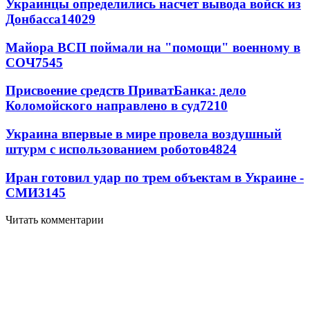
Украинцы определились насчет вывода войск из
Донбасса
14029
Майора ВСП поймали на "помощи" военному в
СОЧ
7545
Присвоение средств ПриватБанка: дело
Коломойского направлено в суд
7210
Украина впервые в мире провела воздушный
штурм с использованием роботов
4824
Иран готовил удар по трем объектам в Украине -
СМИ
3145
Читать комментарии