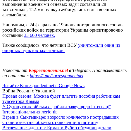
выполнения военными огневых задач составили 28
захватчиков, 152-мм пушку-гаубицу, танк и два военных
автомобиля.
Напомним, с 24 февраля по 19 июня потери личного состава
российских войск на территории Украины ориентировочно
составили
33 600 человек.
Также сообщалось, что летчики ВСУ
уничтожили один из
опорных пунктов захватчиков.
Новости от
Корреспондент.net
в Telegram. Подписывайтесь
на наш канал
https://t.me/korrespondentnet
Читайте Korrespondent.net в Google News
Война России с Украиной
Провал сезона: Москва будет платить пособия работникам
турсектора Крыма
У Сухопутних військах зробили заяву щодо інтеграції
Інтернаціональних легіонів
Взрыв в Сыктывкаре: возросло количество пострадавших
Стали известны объемы отключений в пятницу
Встреча президентов: Ермак и Рубио обсудили детали