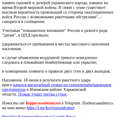
памяти сыновей и дочерей украинского народа, павших во
время Второй мировой войны. В связи с этим существует
высокая вероятность провокаций со стороны оккупационных
войск России с возможными ракетными обстрелами", -
говорится в сообщении.
Учитывая "повышенное внимание" России к разного рода
"датам", в ЦПД призвали:
удерживаться от пребывания в местах массового скопления
населения;
в случае объявления воздушной тревоги немедленно
следовать в ближайшее бомбоубежище или укрытие;
в помещениях помнить о правиле двух стен и двух выходов.
Напомним, 18 июня в результате ракетного удара
врага
начался масштабный пожар на газоперерабатывающем
предприятии
в Изюмском районе Харьковской
области.
Пожар тушат третьи сутки.
Новости от
Корреспондент.net
в Telegram. Подписывайтесь
на наш канал
https://t.me/korrespondentnet
Читайте Korrespondent.net в Google News