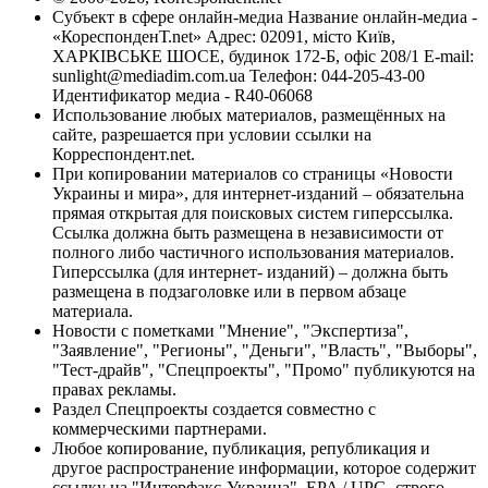
Субъект в сфере онлайн-медиа Название онлайн-медиа -
«КореспонденТ.net» Адрес: 02091, місто Київ,
ХАРКІВСЬКЕ ШОСЕ, будинок 172-Б, офіс 208/1 E-mail:
sunlight@mediadim.com.ua
Телефон: 044-205-43-00
Идентификатор медиа - R40-06068
Использование любых материалов, размещённых на
сайте, разрешается при условии ссылки на
Корреспондент.net.
При копировании материалов со страницы «Новости
Украины и мира», для интернет-изданий – обязательна
прямая открытая для поисковых систем гиперссылка.
Ссылка должна быть размещена в независимости от
полного либо частичного использования материалов.
Гиперссылка (для интернет- изданий) – должна быть
размещена в подзаголовке или в первом абзаце
материала.
Новости с пометками "Мнение", "Экспертиза",
"Заявление", "Регионы", "Деньги", "Власть", "Выборы",
"Тест-драйв", "Спецпроекты", "Промо" публикуются на
правах рекламы.
Раздел Спецпроекты создается совместно с
коммерческими партнерами.
Любое копирование, публикация, републикация и
другое распространение информации, которое содержит
ссылку на "Интерфакс-Украина", EPA / UPG, строго