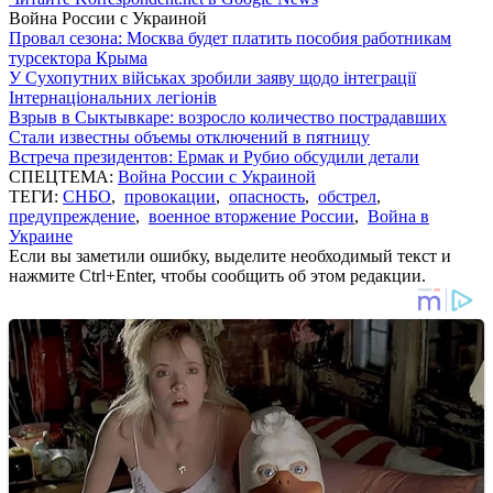
Война России с Украиной
Провал сезона: Москва будет платить пособия работникам
турсектора Крыма
У Сухопутних військах зробили заяву щодо інтеграції
Інтернаціональних легіонів
Взрыв в Сыктывкаре: возросло количество пострадавших
Стали известны объемы отключений в пятницу
Встреча президентов: Ермак и Рубио обсудили детали
СПЕЦТЕМА:
Война России с Украиной
ТЕГИ:
СНБО
,
провокации
,
опасность
,
обстрел
,
предупреждение
,
военное вторжение России
,
Война в
Украине
Если вы заметили ошибку, выделите необходимый текст и
нажмите Ctrl+Enter, чтобы сообщить об этом редакции.