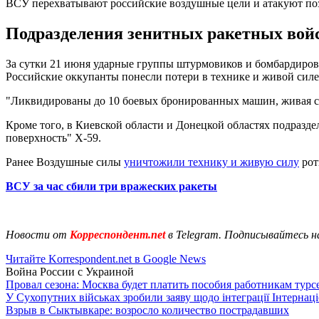
ВСУ перехватывают российские воздушные цели и атакуют по
Подразделения зенитных ракетных войс
За сутки 21 июня ударные группы штурмовиков и бомбардиро
Российские оккупанты понесли потери в технике и живой силе
"Ликвидированы до 10 боевых бронированных машин, живая си
Кроме того, в Киевской области и Донецкой областях подразд
поверхность" Х-59.
Ранее Воздушные силы
уничтожили технику и живую силу
рот
ВСУ за час сбили три вражеских ракеты
Новости от
Корреспондент.net
в Telegram. Подписывайтесь н
Читайте Korrespondent.net в Google News
Война России с Украиной
Провал сезона: Москва будет платить пособия работникам тур
У Сухопутних військах зробили заяву щодо інтеграції Інтернац
Взрыв в Сыктывкаре: возросло количество пострадавших