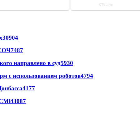
х
30904
 СОЧ
7487
кого направлено в суд
5930
рм с использованием роботов
4794
Донбасса
4177
- СМИ
3087