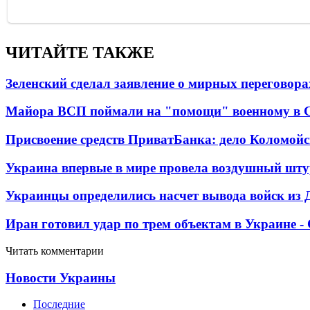
ЧИТАЙТЕ ТАКЖЕ
Зеленский сделал заявление о мирных переговора
Майора ВСП поймали на "помощи" военному в
Присвоение средств ПриватБанка: дело Коломойс
Украина впервые в мире провела воздушный шту
Украинцы определились насчет вывода войск из 
Иран готовил удар по трем объектам в Украине 
Читать комментарии
Новости Украины
Последние