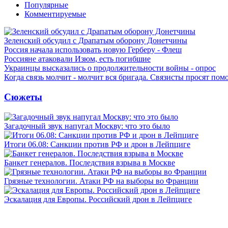
Популярные
Комментируемые
Зеленский обсудил с Драпатым оборону Донетчины
Россия начала использовать новую Герберу - Флеш
Россияне атаковали Изюм, есть погибшие
Украинцы высказались о продолжительности войны - опрос
Когда связь молчит - молчит вся бригада. Связисты просят по
Сюжеты
Загадочный звук напугал Москву: что это было
Итоги 06.08: Санкции против РФ и дрон в Лейпциге
Банкет генералов. Последствия взрыва в Москве
Грязные технологии. Атаки РФ на выборы во Франции
Эскалация для Европы. Российский дрон в Лейпциге