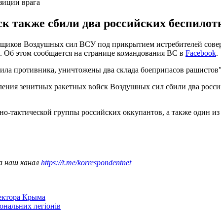
зиции врага
к также сбили два российских беспилот
вщиков Воздушных сил ВСУ под прикрытием истребителей совер
. Об этом сообщается на странице командования ВС в
Facebook
.
ла противника, уничтожены два склада боеприпасов рашистов"
еления зенитных ракетных войск Воздушных сил сбили два росси
но-тактической группы российских оккупантов, а также один и
а наш канал
https://t.me/korrespondentnet
сектора Крыма
іональних легіонів