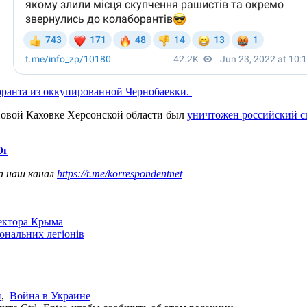
оранта из оккупированной Чернобаевки.
Новой Каховке Херсонской области был
уничтожен российский с
Юг
а наш канал
https://t.me/korrespondentnet
сектора Крыма
іональних легіонів
и
,
Война в Украине