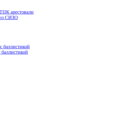
 ТЦК арестовали
 из СИЗО
с баллистикой