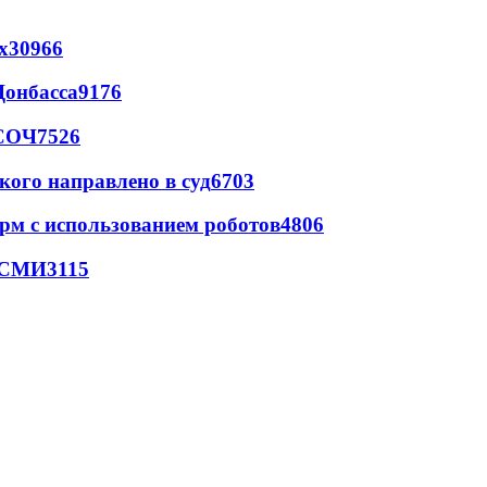
х
30966
Донбасса
9176
 СОЧ
7526
кого направлено в суд
6703
рм с использованием роботов
4806
- СМИ
3115