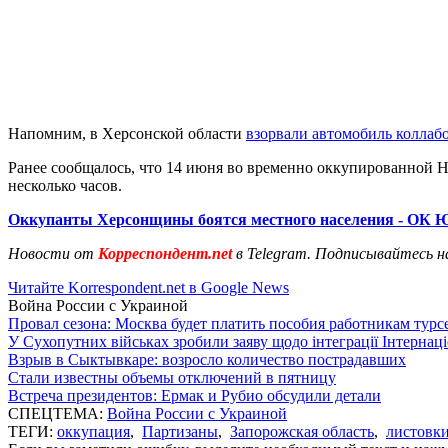
Напомним, в Херсонской области
взорвали автомобиль коллаб
Ранее сообщалось, что 14 июня во временно оккупированной 
несколько часов.
Оккупанты Херсонщины боятся местного населения - ОК 
Новости от
Корреспондент.net
в Telegram. Подписывайтесь н
Читайте Korrespondent.net в Google News
Война России с Украиной
Провал сезона: Москва будет платить пособия работникам тур
У Сухопутних військах зробили заяву щодо інтеграції Інтернац
Взрыв в Сыктывкаре: возросло количество пострадавших
Стали известны объемы отключений в пятницу
Встреча президентов: Ермак и Рубио обсудили детали
СПЕЦТЕМА:
Война России с Украиной
ТЕГИ:
оккупация
,
Партизаны
,
Запорожская область
,
листовк