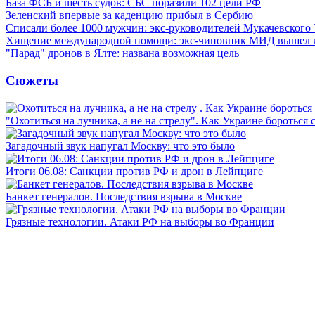
База ФСБ и шесть судов: СБС поразили 102 цели РФ
Зеленский впервые за каденцию прибыл в Сербию
Списали более 1000 мужчин: экс-руководителей Мукачевского
Хищение международной помощи: экс-чиновник МИД вышел
"Парад" дронов в Ялте: названа возможная цель
Сюжеты
"Охотиться на лучника, а не на стрелу". Как Украине бороться 
Загадочный звук напугал Москву: что это было
Итоги 06.08: Санкции против РФ и дрон в Лейпциге
Банкет генералов. Последствия взрыва в Москве
Грязные технологии. Атаки РФ на выборы во Франции