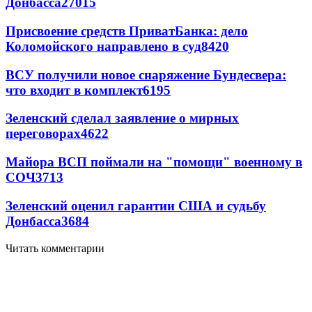
Донбасса
27015
Присвоение средств ПриватБанка: дело
Коломойского направлено в суд
8420
ВСУ получили новое снаряжение Бундесвера:
что входит в комплект
6195
Зеленский сделал заявление о мирных
переговорах
4622
Майора ВСП поймали на "помощи" военному в
СОЧ
3713
Зеленский оценил гарантии США и судьбу
Донбасса
3684
Читать комментарии