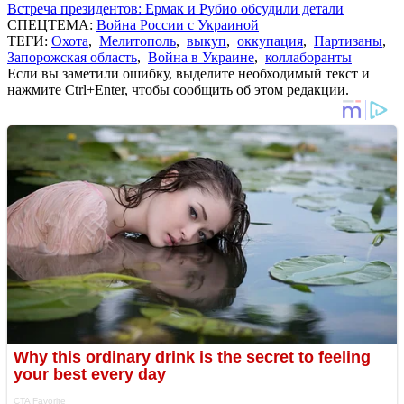
Встреча президентов: Ермак и Рубио обсудили детали
СПЕЦТЕМА:
Война России с Украиной
ТЕГИ:
Охота
,
Мелитополь
,
выкуп
,
оккупация
,
Партизаны
,
Запорожская область
,
Война в Украине
,
коллаборанты
Если вы заметили ошибку, выделите необходимый текст и
нажмите Ctrl+Enter, чтобы сообщить об этом редакции.