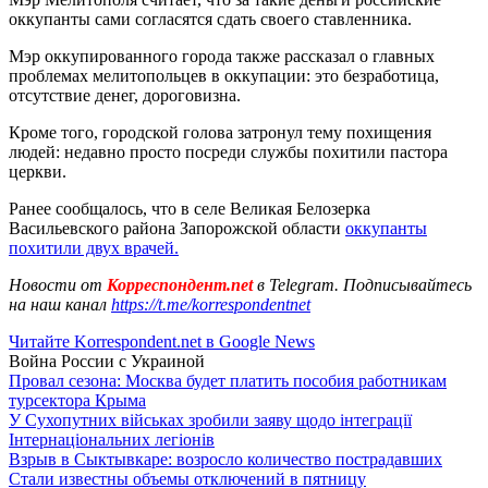
оккупанты сами согласятся сдать своего ставленника.
Мэр оккупированного города также рассказал о главных
проблемах мелитопольцев в оккупации: это безработица,
отсутствие денег, дороговизна.
Кроме того, городской голова затронул тему похищения
людей: недавно просто посреди службы похитили пастора
церкви.
Ранее сообщалось, что в селе Великая Белозерка
Васильевского района Запорожской области
оккупанты
похитили двух врачей.
Новости от
Корреспондент.net
в Telegram. Подписывайтесь
на наш канал
https://t.me/korrespondentnet
Читайте Korrespondent.net в Google News
Война России с Украиной
Провал сезона: Москва будет платить пособия работникам
турсектора Крыма
У Сухопутних військах зробили заяву щодо інтеграції
Інтернаціональних легіонів
Взрыв в Сыктывкаре: возросло количество пострадавших
Стали известны объемы отключений в пятницу