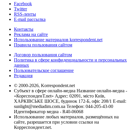
Facebook
Twitter
RSS-ленты
E-mail рассылка
Контакты
Реклама на сайте
Использование материалов korrespondent.net
Правила пользования сайтом
Договор пользования сайтом
Политика в сфере конфиденциальности и персональных
данных
Пользовательское соглашение
Редакция
© 2000-2026, Korrespondent.net
Субъект в сфере онлайн-медиа Название онлайн-медиа -
«КореспонденТ.net» Адрес: 02091, місто Київ,
ХАРКІВСЬКЕ ШОСЕ, будинок 172-Б, офіс 208/1 E-mail:
sunlight@mediadim.com.ua
Телефон: 044-205-43-00
Идентификатор медиа - R40-06068
Использование любых материалов, размещённых на
сайте, разрешается при условии ссылки на
Корреспондент.net.