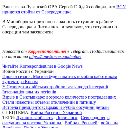
Ранее глава Луганской ОВА Сергей Гайдай сообщил, что
ВСУ
придется отойти от Северодонецка
.
В Минобороны признают сложность ситуации в районе
Северодонецка и Лисичанска и заявляют, что ситуация по
операции там засекречена.
Новости от
Корреспондент.net
в Telegram. Подписывайтесь
на наш канал
https://t.me/korrespondentnet
Читайте Korrespondent.net в Google News
Война России с Украиной
Провал сезона: Москва будет платить пособия работникам
турсектора Крыма
У Сухопутних військах зробили заяву щодо інтеграції
Інтернаціональних легіонів
Взрыв в Сыктывкаре: возросло количество пострадавших
Стали известны объемы отключений в пятницу
Встреча президентов: Ермак и Рубио обсудили детали
СПЕЦТЕМА:
Война России с Украиной
ТЕГИ:
Луганская область
,
Лисичанск
,
Северодонецк
,
ситуация на востоке Украины
,
Война с Россией
,
война на
Донбассе
,
Война в Украине