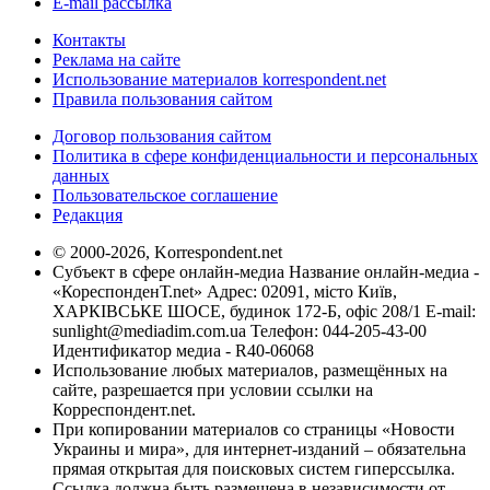
E-mail рассылка
Контакты
Реклама на сайте
Использование материалов korrespondent.net
Правила пользования сайтом
Договор пользования сайтом
Политика в сфере конфиденциальности и персональных
данных
Пользовательское соглашение
Редакция
© 2000-2026, Korrespondent.net
Субъект в сфере онлайн-медиа Название онлайн-медиа -
«КореспонденТ.net» Адрес: 02091, місто Київ,
ХАРКІВСЬКЕ ШОСЕ, будинок 172-Б, офіс 208/1 E-mail:
sunlight@mediadim.com.ua
Телефон: 044-205-43-00
Идентификатор медиа - R40-06068
Использование любых материалов, размещённых на
сайте, разрешается при условии ссылки на
Корреспондент.net.
При копировании материалов со страницы «Новости
Украины и мира», для интернет-изданий – обязательна
прямая открытая для поисковых систем гиперссылка.
Ссылка должна быть размещена в независимости от