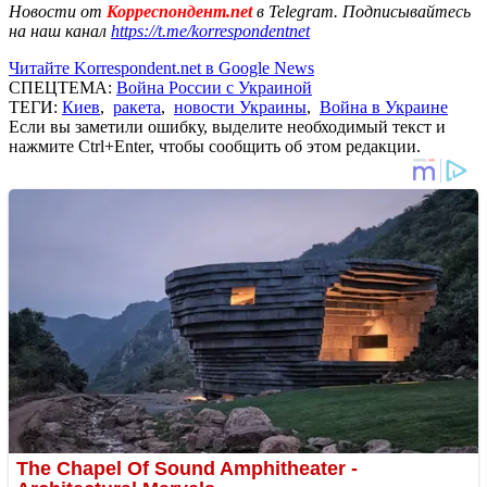
Новости от
Корреспондент.net
в Telegram. Подписывайтесь
на наш канал
https://t.me/korrespondentnet
Читайте Korrespondent.net в Google News
СПЕЦТЕМА:
Война России с Украиной
ТЕГИ:
Киев
,
ракета
,
новости Украины
,
Война в Украине
Если вы заметили ошибку, выделите необходимый текст и
нажмите Ctrl+Enter, чтобы сообщить об этом редакции.