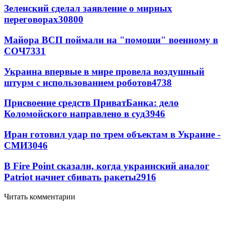
Зеленский сделал заявление о мирных
переговорах
30800
Майора ВСП поймали на "помощи" военному в
СОЧ
7331
Украина впервые в мире провела воздушный
штурм с использованием роботов
4738
Присвоение средств ПриватБанка: дело
Коломойского направлено в суд
3946
Иран готовил удар по трем объектам в Украине -
СМИ
3046
В Fire Point сказали, когда украинский аналог
Patriot начнет сбивать ракеты
2916
Читать комментарии