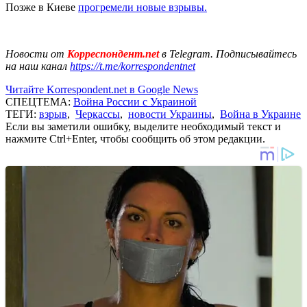
Позже в Киеве
прогремели новые взрывы.
Новости от
Корреспондент.net
в Telegram. Подписывайтесь
на наш канал
https://t.me/korrespondentnet
Читайте Korrespondent.net в Google News
СПЕЦТЕМА:
Война России с Украиной
ТЕГИ:
взрыв
,
Черкассы
,
новости Украины
,
Война в Украине
Если вы заметили ошибку, выделите необходимый текст и
нажмите Ctrl+Enter, чтобы сообщить об этом редакции.