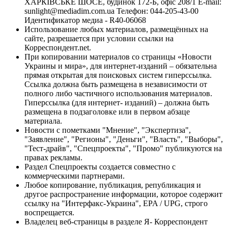
ХАРКІВСЬКЕ ШОСЕ, будинок 172-Б, офіс 208/1 E-mail:
sunlight@mediadim.com.ua
Телефон: 044-205-43-00
Идентификатор медиа - R40-06068
Использование любых материалов, размещённых на
сайте, разрешается при условии ссылки на
Корреспондент.net.
При копировании материалов со страницы «Новости
Украины и мира», для интернет-изданий – обязательна
прямая открытая для поисковых систем гиперссылка.
Ссылка должна быть размещена в независимости от
полного либо частичного использования материалов.
Гиперссылка (для интернет- изданий) – должна быть
размещена в подзаголовке или в первом абзаце
материала.
Новости с пометками "Мнение", "Экспертиза",
"Заявление", "Регионы", "Деньги", "Власть", "Выборы",
"Тест-драйв", "Спецпроекты", "Промо" публикуются на
правах рекламы.
Раздел Спецпроекты создается совместно с
коммерческими партнерами.
Любое копирование, публикация, републикация и
другое распространение информации, которое содержит
ссылку на "Интерфакс-Украина", EPA / UPG, строго
воспрещается.
Владелец веб-страницы в разделе Я- Корреспондент