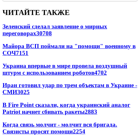
ЧИТАЙТЕ ТАКЖЕ
Зеленский сделал заявление о мирных
переговорах
30708
Майора ВСП поймали на "помощи" военному в
СОЧ
7151
Украина впервые в мире провела воздушный
штурм с использованием роботов
4702
Иран готовил удар по трем объектам в Украине -
СМИ
3025
В Fire Point сказали, когда украинский аналог
Patriot начнет сбивать ракеты
2883
Когда связь молчит - молчит вся бригада.
Связисты просят помощи
2254